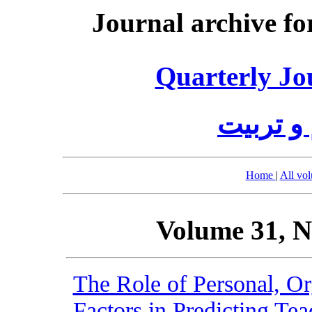
Journal archive fo
Quarterly Jo
 و تربیت
Home
|
All vo
Volume 31, N
The Role of Personal, Or
Factors in Predicting Te