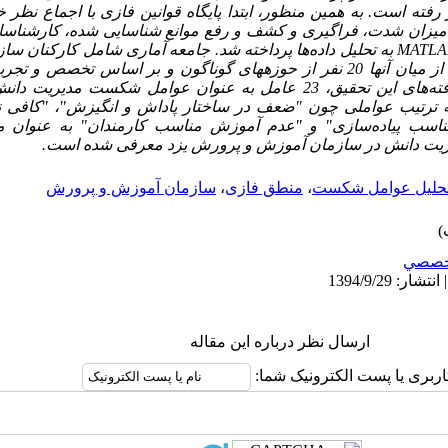
ار رفته است. به همین منظور، ابتدا پایگاه قوانین فازی با اجماع نظ
میزان شدت، فراگیری و کشف و رفع موانع شناسایی شده، کارشناسا
MATLA
به تحلیل داده‌ها پرداخته شد. جامعه آماری شامل کارکنان 
ناحیه یک استان یزد بوده که از میان آنها 20 نفر از حوزه­های گوناگون و بر اساس 
انتخاب شده‌اند. بر اساس یافته‌های این تحقیق، 23 عامل به عنوان عوامل شک
 ترتیب عواملی چون "ضعف در ساختار پاداش و انگیزش"، "کافی نب
سب پیاده‌سازی" و "عدم آموزش مناسب کارمندان" به عنوان مهم
ت دانش در سازمان آموزش و پرورش یزد معرفی شده است.
 تحلیل عوامل شکست
،
منطق فازی
،
سازمان آموزش و پرورش
خصصي
ارسال نظر درباره این مقاله
اربری یا پست الکترونیک شما: