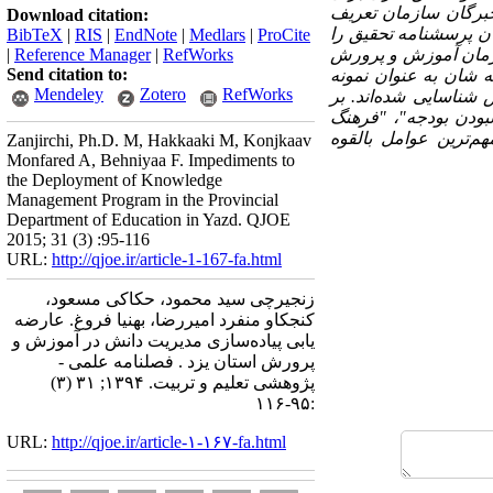
ر خبرگان سازمان تعریف
Download citation:
ن پرسشنامه تحقیق را
BibTeX
|
RIS
|
EndNote
|
Medlars
|
ProCite
سازمان آموزش و پرورش
RefWorks
|
Reference Manager
|
Send citation to:
تخصص و تجربه­ شان به عنوان نمونه
Mendeley
Zotero
RefWorks
ست مدیریت دانش شناسایی شده‌اند. بر
ودن بودجه"، "فرهنگ
‌ترین عوامل بالقوه
Zanjirchi, Ph.D. M, Hakkaaki M, Konjkaav
Monfared A, Behniyaa F. Impediments to
the Deployment of Knowledge
Management Program in the Provincial
Department of Education in Yazd. QJOE
2015; 31 (3) :95-116
URL:
http://qjoe.ir/article-1-167-fa.html
زنجیرچی سید محمود، حکاکی مسعود،
کنجکاو منفرد امیررضا، بهنیا فروغ. عارضه
یابی پیاده‌سازی مدیریت دانش در آموزش و
پرورش استان یزد . فصلنامه علمی -
پژوهشی تعلیم و تربیت. ۱۳۹۴; ۳۱ (۳)
:۹۵-۱۱۶
URL:
http://qjoe.ir/article-۱-۱۶۷-fa.html