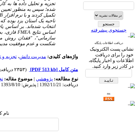
تجزیه و تحلیل داده ­ها به ک
شده؛ سپس به منظور تعیین 
تکمیل کردند و با نرم افزار
B
جستجوی پیشرفته
اساس نتایج
FMEA
فازی، به
سازمانی"، "فقدان روش منا
شکست و عدم موفقیت مدیری
دریافت اطلاعات پایگاه
نشانی پست الکترونیک
خود را برای دریافت
واژه‌های کلیدی:
مدیریت دانش
،
تجزیه و
اطلاعات و اخبار پایگاه،
در کادر زیر وارد کنید.
متن کامل
[PDF 513 kb]
(۲۳۵۳ دریافت)
نوع مطالعه:
پژوهشي
|
موضوع مقاله:
ت
دریافت: 1392/11/21 | پذیرش: 1393/8/10 | انتشار: 1394/9/29
rss
نام ک