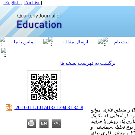
[ English ]
]
Archive
[
برگشت به فهرست نسخه ها
‎ 20.1001.1.10174133.1394.31.3.5.8
) و منطق فازی موانع
 از آنجایی که تکنیک
سازی یک روش یا فرآیند
نوع تحلیلی-پیمایشی و
F
و منطق فازی برای