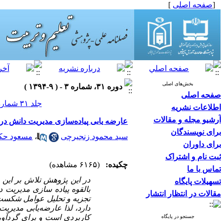
[
صفحه اصلی
]
بخش‌های اصلی
دوره ۳۱، شماره ۳ - ( ۹-۱۳۹۴ )
صفحه اصلی
جلد ۳۱ شماره ۳ صفحات ۱۱۶-۹۵
اطلاعات نشریه
آرشیو مجله و مقالات
عارضه یابی پیاده‌سازی مدیریت دانش د
برای نویسندگان
سید محمود زنجیرچی
،
مسعود حک
برای داوران
ثبت نام و اشتراک
چکیده:
(۶۱۶۵ مشاهده)
تماس با ما
در این پژوهش تلاش بر این 
تسهیلات پایگاه
بالقوه پیاده سازی مدیریت 
مقالات در انتظار انتشار
تجزیه و تحلیل عوامل شکست، ت
دارد، لذا عارضه‌یابی مدیری
کاربردی است و برای گردآو
جستجو در پایگاه