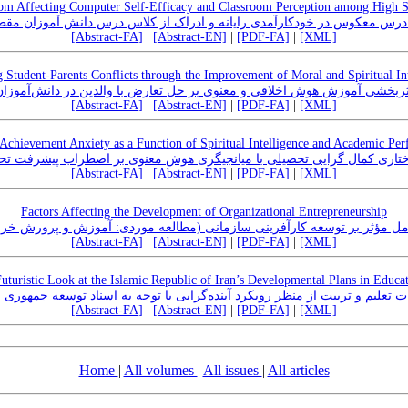
oom Affecting Computer Self-Efficacy and Classroom Perception among High 
رس معکوس در خودکارآمدی رایانه و ادراک از کلاس درس دانش آموزان مق
|
[Abstract-FA]
|
[Abstract-EN]
|
[PDF-FA]
|
[XML]
|
 Student-Parents Conflicts through the Improvement of Moral and Spiritual In
ثربخشی آموزش هوش اخلاقی و معنوی بر حل تعارض با والدین در دانش‌آموزان
|
[Abstract-FA]
|
[Abstract-EN]
|
[PDF-FA]
|
[XML]
|
 Achievement Anxiety as a Function of Spiritual Intelligence and Academic Per
ختاری کمال گرایی تحصیلی با میانجیگری هوش معنوی بر اضطراب پیشرفت تح
|
[Abstract-FA]
|
[Abstract-EN]
|
[PDF-FA]
|
[XML]
|
Factors Affecting the Development of Organizational Entrepreneurship
امل مؤثر بر توسعه کارآفرینی سازمانی (مطالعه موردی: آموزش و پرورش خ
|
[Abstract-FA]
|
[Abstract-EN]
|
[PDF-FA]
|
[XML]
|
uturistic Look at the Islamic Republic of Iran’s Developmental Plans in Educa
 تعلیم و تربیت از منظر رویکرد آینده‌گرایی با توجه به اسناد توسعه جمهوری 
|
[Abstract-FA]
|
[Abstract-EN]
|
[PDF-FA]
|
[XML]
|
Home
|
All volumes
|
All issues
|
All articles