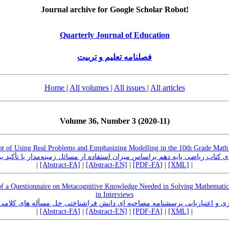
Journal archive for Google Scholar Robot!
Quarterly Journal of Education
فصلنامه تعلیم و تربیت
Home
|
All volumes
|
All issues
|
All articles
Volume 36, Number 3 (2020-11)
nt of Using Real Problems and Emphasizing Modelling in the 10th Grade Math
 کتاب ریاضی پایه دهم بر‌اساس میزان استفاده از مسائل زمینه‌مدار با تأکید 
|
[Abstract-FA]
|
[Abstract-EN]
|
[PDF-FA]
|
[XML]
|
 of a Questionnaire on Metacognitive Knowledge Needed in Solving Mathemati
in Interviews
زی و اعتباریابی پرسشنامه مصاحبه ای دانش فراشناختی حل مسأله های کلام
|
[Abstract-FA]
|
[Abstract-EN]
|
[PDF-FA]
|
[XML]
|