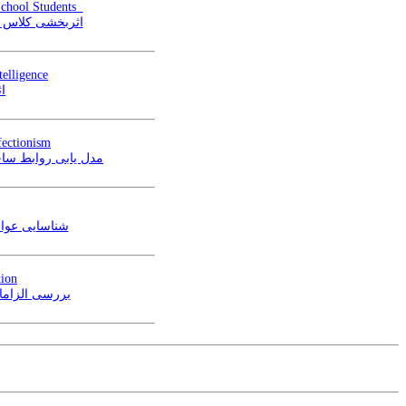
School Students
اثربخشی کلاس د
telligence
ا
fectionism
مدل یابی روابط سا
شناسایی عو)
tion
بررسی الزامات