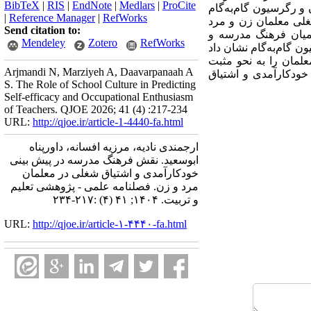
BibTeX
|
RIS
|
EndNote
|
Medlars
|
ProCite
رسون و رگرسیون گام‌­­به­‌گام
|
Reference Manager
|
RefWorks
یاق شغلی معلمان زن و مرد
Send citation to:
 میان فرهنگ مدرسه و
Mendeley
Zotero
RefWorks
ن گام­‌به­‌گام نشان داد
 و (0/384 = β) 50 درصد اشتیاق شغلی معلمان را به نحو مثبت
Arjmandi N, Marziyeh A, Daavarpanaah A
‌ خودکارآمدی و اشتیاق
S. The Role of School Culture in Predicting
Self-efficacy and Occupational Enthusiasm
of Teachers. QJOE 2026; 41 (4) :217-234
URL:
http://qjoe.ir/article-1-4440-fa.html
ارجمندی نادیه، مرزیه افسانه، داورپناه
ابوسعید. نقش فرهنگ مدرسه در پیش بینی
خودکارآمدی و اشتیاق شغلی در معلمان
مرد و زن. فصلنامه علمی - پژوهشی تعلیم
و تربیت. ۱۴۰۴; ۴۱ (۴) :۲۱۷-۲۳۴
URL:
http://qjoe.ir/article-۱-۴۴۴۰-fa.html