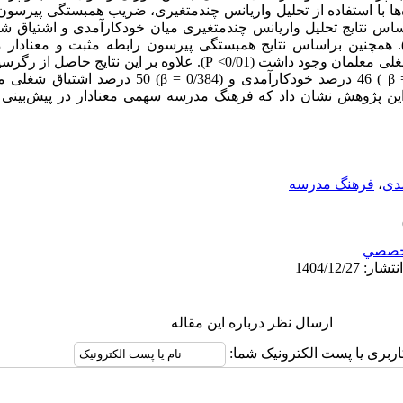
اندرو و ساد، 1988) بود. داده‌ها با استفاده از تحلیل واریانس چندمتغیری، ضریب همبستگی پی
SP تحلیل شدند. بر اساس نتایج تحلیل واریانس چندمتغیری میان خودکارآمدی و اشت
). همچنین براساس نتایج همبستگی پیرسون رابطه مثبت و معنادار
ی معلمان وجود داشت (0/01
P). علاوه بر این نتایج حاصل از رگرسیو
>
که مؤلفه‌های فرهنگ مدرسه با (0/333= β ) 46 درصد خودکارآمدی
ی‌ این‌ پژوهش‌ نشان داد که فرهنگ مدرسه سهمی‌ معنادار در پیش‌بینی
دی
،
فرهنگ مدرسه
خصصي
ارسال نظر درباره این مقاله
اربری یا پست الکترونیک شما: