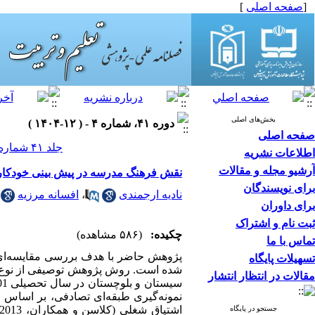
[
صفحه اصلی
]
بخش‌های اصلی
دوره ۴۱، شماره ۴ - ( ۱۲-۱۴۰۴ )
صفحه اصلی
جلد ۴۱ شماره ۴ صفحات ۲۳۴-۲۱۷
اطلاعات نشریه
آرشیو مجله و مقالات
نقش فرهنگ مدرسه در پیش بینی خودکارآ
برای نویسندگان
نادیه ارجمندی
،
افسانه مرزیه
برای داوران
ثبت نام و اشتراک
چکیده:
(۵۸۶ مشاهده)
تماس با ما
پژوهش حاضر با هدف بررسی مقایسه‌ای 
تسهیلات پایگاه
شده است. روش پژوهش توصیفی از نوع ه
مقالات در انتظار انتشار
نمونه‌گیری طبقه‌ای تصادفی، بر اساس ج
جستجو در پایگاه