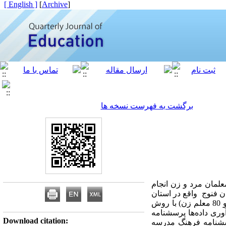
[ English ]
]
Archive
[
برگشت به فهرست نسخه ها
لمان مرد و زن انجام
 فنوج واقع در استان
سیستان و بلوچستان در سال تحصیلی 1401-1400 به تعداد 477 نفر بود که از این تعداد 212 نفر (132 معلم مرد و 80 معلم زن) با روش
وری داده‌ها پرسشنامه
Download citation:
ن، 2013)، پرسشنامه خودکارآمدی معلمان (شانن-موران و هوی،2001) و پرسشنامه فرهنگ مدرسه