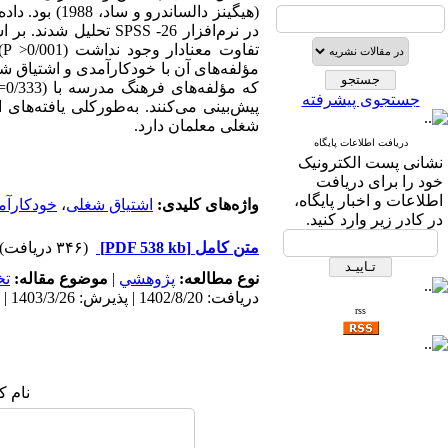
(هیگینز دالس
در نرم‌­افزار 26- SS
تفاوت معنادار وجود نداشت (0/001
P
<
مؤلفه‌های آن با خودکارآمدی و اشتیاق شغل
جستجوی پیشرفته
پیش‌بینی می‌کنند. به‌­طورکلی یافته‌ها
شغلی معلمان دارد.
دریافت اطلاعات پایگاه
نشانی پست الکترونیک
خود را برای دریافت
اطلاعات و اخبار پایگاه،
واژه‌های کلیدی:
اشتیاق شغلی
،
خودکارآم
در کادر زیر وارد کنید.
متن کامل
[PDF 538 kb]
(۳۴۶ دریافت)
نوع مطالعه:
پژوهشي
|
موضوع مقاله:
ت
دریافت: 1402/8/20 | پذیرش: 1403/3/26 | انتشار: 1404/12/27
rss
نام ک