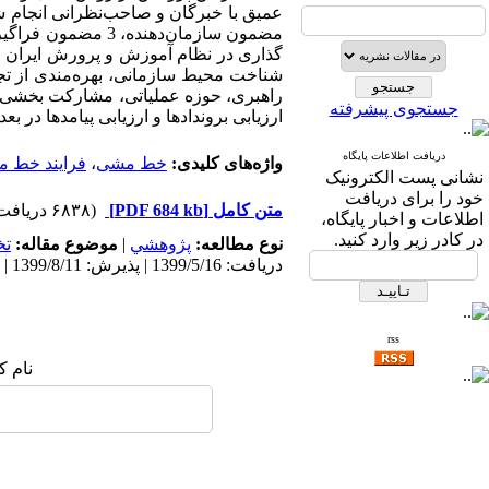
مضمون سازمان­‌دهن
گذاری در نظام آموزش و پرورش ایران مش
شناخت محیط سازمانی، بهره­‌مندی از ت
راهبری، حوزه عملیاتی، مشارکت ­بخشی و 
جستجوی پیشرفته
ارزیابی بروندادها و ارزیابی پیامدها در ب
دریافت اطلاعات پایگاه
واژه‌های کلیدی:
خط مشی
،
فرایند خط 
نشانی پست الکترونیک
خود را برای دریافت
متن کامل
[PDF 684 kb]
(۶۸۳۸ دریافت)
اطلاعات و اخبار پایگاه،
در کادر زیر وارد کنید.
نوع مطالعه:
پژوهشي
|
موضوع مقاله:
ت
دریافت: 1399/5/16 | پذیرش: 1399/8/11 | انتشار: 1400/3/20
rss
نام ک