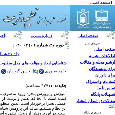
[
صفحه اصلی
]
بخش‌های اصلی
دوره ۳۷، شماره ۱ - ( ۳-۱۴۰۰ )
صفحه اصلی
جلد ۳۷ شماره ۱ صفحات ۳۲-۷
اطلاعات نشریه
آرشیو مجله و مقالات
شناسایی ابعاد و مؤلفه های مدل مطلوب
برای نویسندگان
حامد صبوری
،
حسن گیوریان
برای داوران
ثبت نام و اشتراک
چکیده:
(۴۳۷۱ مشاهده)
تماس با ما
آموزش و پرورش پنجره ورود به سوی توسع
تسهیلات پایگاه
کننده است تا آنجا که تعلیم و تربیت ا
مقالات در انتظار انتشار
اهمیتی بسزا برخوردار است، بدین منظور
این نظام هستیم. هدف این پژوهش شناسا
است. در این پژوهش از روش کیفی و است
جستجو در پایگاه