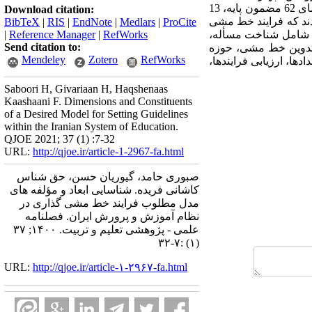
عمیق با خبرگان و صاحب‌­نظرانی انجام شده که به روش هدفمند انتخاب شده اند. تحلیل داده‌­ها در نهایت به احصای 62 مضمون پایه، 13
Download citation:
 دادند که فرایند خط مشی­‌
BibTeX
|
RIS
|
EndNote
|
Medlars
|
ProCite
ند شامل شناخت مسأله،
RefWorks
|
Reference Manager
|
Send citation to:
 تدوین خط مشی، حوزه
Mendeley
Zotero
RefWorks
ا، ارزیابی فرایندها،
Saboori H, Givariaan H, Haqshenaas
Kaashaani F. Dimensions and Constituents
of a Desired Model for Setting Guidelines
within the Iranian System of Education.
QJOE 2021; 37 (1) :7-32
URL:
http://qjoe.ir/article-1-2967-fa.html
صبوری حامد، گیوریان حسن، حق شناس
کاشانی فریده. شناسایی ابعاد و مؤلفه های
مدل مطلوب فرایند خط مشی گذاری در
نظام آموزش و پرورش ایران. فصلنامه
علمی - پژوهشی تعلیم و تربیت. ۱۴۰۰; ۳۷
(۱) :۷-۳۲
URL:
http://qjoe.ir/article-۱-۲۹۶۷-fa.html