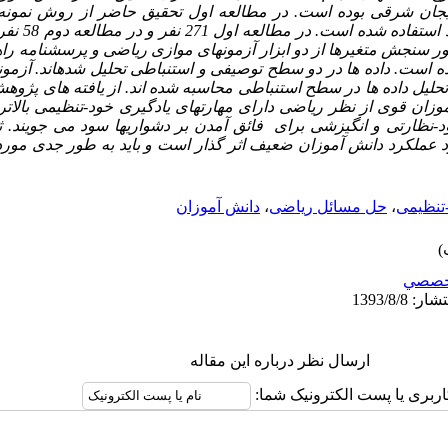
جان شرقی بوده است. در مطالعه اول تحقیق حاضر از روش نمونه
مطالعه دوم از ر
ر سنجش متغیرها از دو ابزار آزمونهای موازی ریاضی و پرسشنامه را
ه است. داده ها در دو سطح توصیفی و استنباطی تحلیل شده­اند. آزمون
لیل داده ها در سطح استنباطی محاسبه شده ان
د
. از یافته های پژو
موزان قوی از نظر ریاضی دارای مهارتهای یادگیری خود-تنظیمی بالاتر
د-نظارتی و انگیزشی برای فائق آمدن بر دشواریها سود می جویند. ثا
د عملکرد دانش آموزان ضعیف اثر گذار است و باید به طور جدی مورد 
-تنظیمی
،
حل مسائل ریاضی
،
دانش آموزان
خصصي
ارسال نظر درباره این مقاله
اربری یا پست الکترونیک شما: