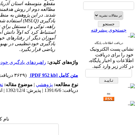
مقطع متوسطه استان آذربای
شدند. در این پژوهش به منظو
یادگیری (
MSLQ
) استفاده شد
راهه، توکی و
t
مستقل برای تح
جستجوی پیشرفته
استنباط کرد که اولاً دانش آ
آموزان دیگر از رفتارهای خو
یادگیری خود-تنظیمی در بهبو
دریافت اطلاعات پایگاه
نشانی پست الکترونیک
ریاضی قرار بگیرد.
خود را برای دریافت
اطلاعات و اخبار پایگاه،
واژه‌های کلیدی:
راهبردهای یادگیری خود
در کادر زیر وارد کنید.
متن کامل
[PDF 952 kb]
(۳۶۲۹ دریافت)
نوع مطالعه:
پژوهشي
|
موضوع مقاله:
ت
دریافت: 1391/6/6 | پذیرش: 1392/12/4 | انتشار: 1393/8/8
rss
نام ک