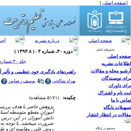
[
صفحه اصلی
]
بخش‌های اصلی
دوره ۳۰، شماره ۳ - ( ۸-۱۳۹۳ )
صفحه اصلی
جلد ۳۰ شماره ۳ صفحات ۱۴۰-۱۲۱
اطلاعات نشریه
آرشیو مجله و مقالات
راهبردهای یادگیری خود- تنظیمی و تأثی
برای نویسندگان
بهزاد شالچی
،
یوسف رضاپور
برای داوران
ثبت نام و اشتراک
چکیده:
(۵۱۷۱ مشاهده)
تماس با ما
پژوهش حاضر با هدف بررسی م
تسهیلات پایگاه
آموزان مقطع متوسطه استا
مقالات در انتظار انتشار
دانش آموزان در این درس و
ضرورت می­بخشد. با توجه به
روش علی ـ مقایسه ای و طرح
جستجو در پایگاه