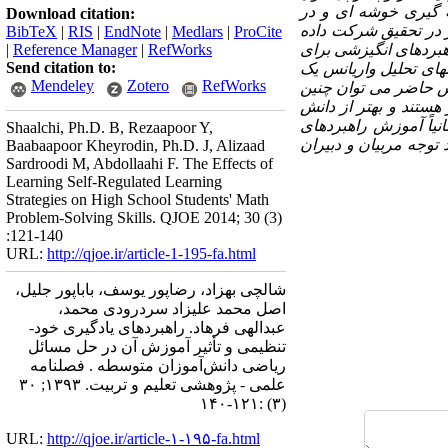
 گیری خوشه ای و در
Download citation:
وش هدفمند استفاده شده است. در مطالعه اول 271 نفر و در مطالعه دوم 58 نفر در تحقیق شرکت داده
BibTeX
|
RIS
|
EndNote
|
Medlars
|
ProCite
هبردهای انگیزشی برای
RefWorks
|
Reference Manager
|
Send citation to:
های تحلیل واریانس یک
Mendeley
Zotero
RefWorks
هش حاضر می توان چنین
 هستند و بهتر از دانش
نیاً آموزش راهبردهای
Shaalchi, Ph.D. B, Rezaapoor Y,
توجه مربیان و دبیران
Baabaapoor Kheyrodin, Ph.D. J, Alizaad
Sardroodi M, Abdollaahi F. The Effects of
Learning Self-Regulated Learning
Strategies on High School Students' Math
Problem-Solving Skills. QJOE 2014; 30 (3)
:121-140
URL:
http://qjoe.ir/article-1-195-fa.html
شالچی بهزاد، رضاپور یوسف، باباپور جلیل،
اصل محمد علیزاد سردرودی محمد،
عبدالهی فرهاد. راهبردهای یادگیری خود-
تنظیمی و تأثیر آموزش آن در حل مسائل
ریاضی دانش‌آموزان متوسطه . فصلنامه
علمی - پژوهشی تعلیم و تربیت. ۱۳۹۳; ۳۰
(۳) :۱۲۱-۱۴۰
URL:
http://qjoe.ir/article-۱-۱۹۵-fa.html