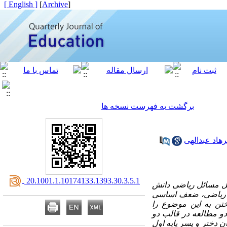
[ English ]
]
Archive
[
برگشت به فهرست نسخه ها
هاد عبدالهی
‎ 20.1001.1.10174133.1393.30.3.5.1
حل مسائل ریاضی دانش
س ریاضی، ضعف اساسی
ختن به این موضوع را
و مطالعه در قالب دو
دختر و پسر پایه اول