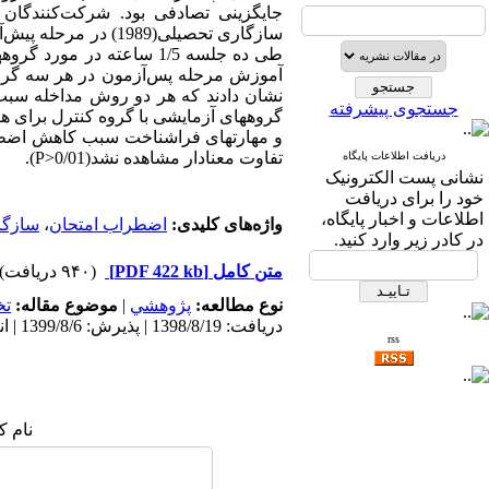
سازگاری تحصیلی(989
طی ده جلسه 1/5 ساعته در
آموزش مرحله پس­‌آزمون در هر سه گروه اجر
نشان دادند که هر دو روش مداخله سبب
جستجوی پیشرفته
و مهارتهای فراشناخت سبب کاهش اضطرا
تفاوت معنادار مشاهده نشد(0/01<P).
دریافت اطلاعات پایگاه
نشانی پست الکترونیک
خود را برای دریافت
اطلاعات و اخبار پایگاه،
واژه‌های کلیدی:
اضطراب امتحان
،
سازگا
در کادر زیر وارد کنید.
متن کامل
[PDF 422 kb]
(۹۴۰ دریافت)
نوع مطالعه:
پژوهشي
|
موضوع مقاله:
ت
دریافت: 1398/8/19 | پذیرش: 1399/8/6 | انتشار: 1401/11/20
rss
نام ک