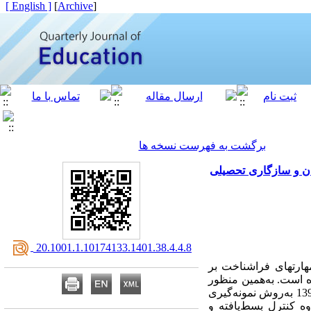
[ English ]
]
Archive
[
برگشت به فهرست نسخه ها
ن و سازگاری تحصیلی
‎ 20.1001.1.10174133.1401.38.4.4.8
هارتهای فراشناخت بر
است. به‌­همین منظور
36 نفر از دانش‌­آموزان دختر دورۀ متوسطه اول منطقه 12 آموزش وپرورش شهر تهران در سال تحصیلی 98-1397 به‌­روش نمونه­‌گیری
 کنترل بسط‌­یافته و