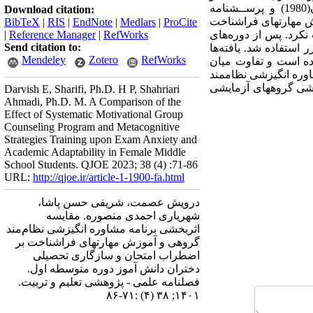
جایگزینی تصادفی بود. شرکت­‌کنندگان ابزار آزمون را با عنوانهای پرسشنامه اضطراب امتحان ساراسون(1980) و پرســشنامه
Download citation:
 آموزش مهارتهای فراشناخت
BibTeX
|
RIS
|
EndNote
|
Medlars
|
ProCite
ت نکرد. پس از دوره‌­های
RefWorks
|
Reference Manager
|
Send citation to:
استفاده شد. یافته‌­ها
Mendeley
Zotero
RefWorks
ده است و تفاوت میان
عنا که هر دو روش مشاوره انگیزشی نظام­مند
خشی گروههای آزمایشی
Darvish E, Sharifi, Ph.D. H P, Shahriari
Ahmadi, Ph.D. M. A Comparison of the
Effect of Systematic Motivational Group
Counseling Program and Metacognitive
Strategies Training upon Exam Anxiety and
Academic Adaptability in Female Middle
School Students. QJOE 2023; 38 (4) :71-86
URL:
http://qjoe.ir/article-1-1900-fa.html
درویش عصمت، شریفی حسن پاشا،
شهریاری احمدی منصوره. مقایسه
اثربخشی برنامه مشاوره انگیزشی نظام‌مند
گروهی و آموزش مهارتهای فراشناخت بر
اضطراب امتحان و سازگاری تحصیلی
دختران دانش آموز دوره متوسطه اول.
فصلنامه علمی - پژوهشی تعلیم و تربیت.
۱۴۰۱; ۳۸ (۴) :۷۱-۸۶