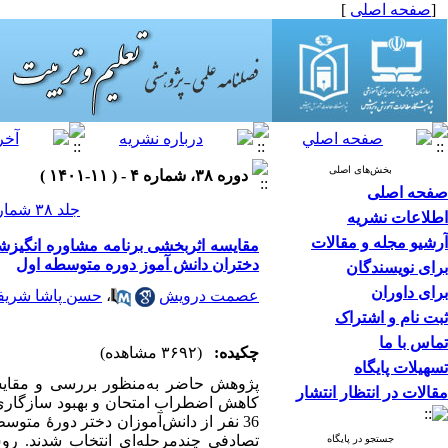
[
صفحه اصلی
]
بخش‌های اصلی
دوره ۳۸، شماره ۴ - ( ۱۱-۱۴۰۱ )
صفحه اصلی
جلد ۳۸ شماره ۴ صفحات ۸۶-۷۱
اطلاعات نشریه
آرشیو مجله و مقالات
مقایسه اثربخشی برنامه مشاوره انگیز
دختران دانش آموز دوره متوسطه اول
برای نویسندگان
برای داوران
عصمت درویش
،
حسن پاشا شریف
ثبت نام و اشتراک
تماس با ما
چکیده:
(۳۶۹۲ مشاهده)
تسهیلات پایگاه
پژوهش حاضر به‌­منظور بررسی و مقایس
مقالات در انتظار انتشار
کاهش اضطراب امتحان و بهبود سازگاری 
تصادفی چندمرحله­‌ای انتخاب شدند. ر
جستجو در پایگاه