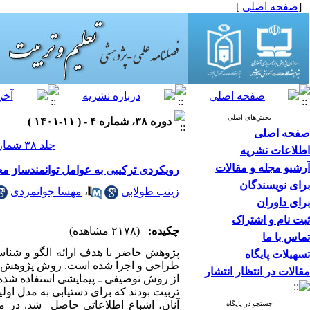
[
صفحه اصلی
]
بخش‌های اصلی
دوره ۳۸، شماره ۴ - ( ۱۱-۱۴۰۱ )
صفحه اصلی
جلد ۳۸ شماره ۴ صفحات ۷۰-۴۹
اطلاعات نشریه
آرشیو مجله و مقالات
رویکردی ترکیبی به عوامل توانمندساز مع
برای نویسندگان
زینب طولابی
،
مهسا جوانمردی
برای داوران
ثبت نام و اشتراک
چکیده:
(۲۱۷۸ مشاهده)
تماس با ما
پژوهش حاضر­ با هدف ارائه الگو و شناس
تسهیلات پایگاه
طراحی و اجرا شده است. روش پژوهش، آم
مقالات در انتظار انتشار
از روش توصیفی ـ پیمایشی استفاده شده
آنان، اشباع اطلاعاتی حاصل شد. در م
جستجو در پایگاه