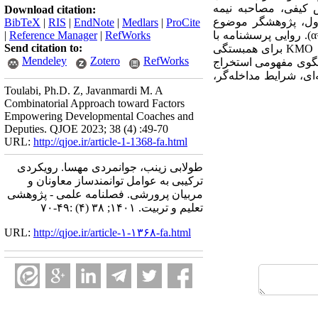
 (N=169). ابزار پژوهش برای بخش کیفی، مصاحبه نیمه­‌
Download citation:
 اول، پژوهشگر موضوع
BibTeX
|
RIS
|
EndNote
|
Medlars
|
ProCite
اتکاپذیری پژوهش را رعایت کرده و برای پایایی پرسشنامه از ضریب آلفای کرونباخ استفاده شده است (0/96=α). روایی پرسشنامه با
RefWorks
|
Reference Manager
|
Send citation to:
بهره­‌گیری از نظرات اساتید و خبرگان مورد تائید قرار گرفت. برای تحلیل داده­‌ها ابتدا ضریب بارتلت و ضریب KMO برای همبستگی
Mendeley
Zotero
RefWorks
ت ساختاری، الگوی مفهومی استخراج­‌
ی، شرایط مداخله­‌گر،
Toulabi, Ph.D. Z, Javanmardi M. A
Combinatorial Approach toward Factors
Empowering Developmental Coaches and
Deputies. QJOE 2023; 38 (4) :49-70
URL:
http://qjoe.ir/article-1-1368-fa.html
طولابی زینب، جوانمردی مهسا. رویکردی
ترکیبی به عوامل توانمندساز معاونان و
مربیان پرورشی. فصلنامه علمی - پژوهشی
تعلیم و تربیت. ۱۴۰۱; ۳۸ (۴) :۴۹-۷۰
URL:
http://qjoe.ir/article-۱-۱۳۶۸-fa.html