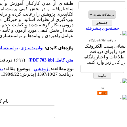
ساختاریافته و در بخش کمی پرسشنامه 
جستجوی پیشرفته
شده از بخش کیفی مورد آزمون و تأیید قر
عوامل راهبردی و پیامدها بر توانمندساز
دریافت اطلاعات پایگاه
نشانی پست الکترونیک
واژه‌های کلیدی:
توانمندسازی
،
توانمندساز
خود را برای دریافت
اطلاعات و اخبار پایگاه،
متن کامل
[PDF 703 kb]
(۱۶۹۱ دریافت)
در کادر زیر وارد کنید.
نوع مطالعه:
پژوهشي
|
موضوع مقاله:
ت
دریافت: 1397/10/27 | پذیرش: 1398/9/22 | انتشار: 1401/11/20
rss
نام ک