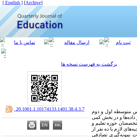
[ English ]
]
Archive
[
برگشت به فهرست نسخه ها
‎ 20.1001.1.10174133.1401.38.4.3.7
ارس متوسطه اول و دوم
اده‌ها و در بخش کمی
تخصصان حوزه تعلیم و
انجام مصاحبه­‌های لازم با ده نفر از
 نمونه‌گیری تصادفی