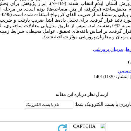
طبقه‌ای از میان کارکنان آموزش و پرورش استان ایلام انتخاب شدند
محقق­‌ساخته (برگرفته از متن مصاحبه‌ها) بوده است. در مرحله
درونی به­‌کار گرفته شدند و کفایت حجم نمونه 0/92 به­‌دست آمد. سپس از طریق مدل‌­یابی معادلا
ار گرفت. بر اساس یافته­‌های تحقیق، عوامل محیطی، شرایط زمینه­‌ا
ی مربیان و معاونان پرورشی مؤثر شناخته شدند.
ها
،
مربیان پرورشی
خصصي
ارسال نظر درباره این مقاله
اربری یا پست الکترونیک شما: