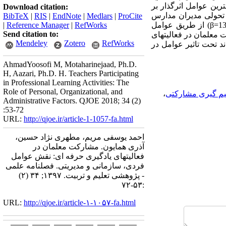
رسه به عنوان هدفهای شخصی (19/0=β) به ترتیب مهم­ترین عوامل اثرگذار بر
Download citation:
 تحولی مدیران مدارس
BibTeX
|
RIS
|
EndNote
|
Medlars
|
ProCite
قرار می­گیرد (5/0=β). همچنین یافته­‌ها بیانگر این بودند که رهبری تحولی (39/0=β) و تصمیم­‌گیری مشارکتی (13/0=β) از طریق عوامل
RefWorks
|
Reference Manager
|
Send citation to:
ت معلمان در فعالیتهای
Mendeley
Zotero
RefWorks
د تحت تاثیر عوامل در
AhmadYoosofi M, Motaharinejaad, Ph.D.
H, Aazari, Ph.D. H. Teachers Participating
in Professional Learning Activities: The
Role of Personal, Organizational, and
م گیری مشارکتی
،
Administrative Factors. QJOE 2018; 34 (2)
:53-72
URL:
http://qjoe.ir/article-1-1057-fa.html
احمد یوسفی مریم، مطهری نژاد حسین،
آذری همایون. مشارکت معلمان در
فعالیتهای یادگیری حرفه ای: نقش عوامل
فردی، سازمانی و مدیریتی. فصلنامه علمی
- پژوهشی تعلیم و تربیت. ۱۳۹۷; ۳۴ (۲)
:۵۳-۷۲
URL:
http://qjoe.ir/article-۱-۱۰۵۷-fa.html