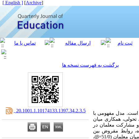
[ English ]
]
Archive
[
برگشت به فهرست نسخه ها
‎ 20.1001.1.10174133.1397.34.2.3.5
 است. مدل مفهومی با
دایی در مورد رهبری تحولی، همکاری میان
و مشارکت معلمان در
ده، روابط مفروض بین
متغیرهای مدل پیشنهادی با روش تحلیل مسیر مورد آزمون قرار گرفته است. یافته‌­ها نشان دادند که همکاری میان معلمان (51/0=β)،