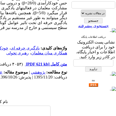
مشارکت معلمان در فعالیتهای یادگیری 
دیگر می­توانند به طور غیر مستقیم بر یا
یادگیری حرفه ای تحت تاثیر عوامل گونا
جستجوی پیشرفته
سطح سیستمی و خارج از مدرسه نیز قرا
دریافت اطلاعات پایگاه
نشانی پست الکترونیک
خود را برای دریافت
واژه‌های کلیدی:
یادگیری حرفه ای
،
خودک
اطلاعات و اخبار پایگاه،
همکاری میان معلمان
،
رهبری تحولی
در کادر زیر وارد کنید.
متن کامل
[PDF 621 kb]
(۴۰۵۳ دریافت)
نوع مطالعه:
پژوهشي
|
موضوع مقاله:
عم
دریافت: 1395/11/20 | پذیرش: 1396/10/26 | انتشار: 1397/5/1
rss
نام ک