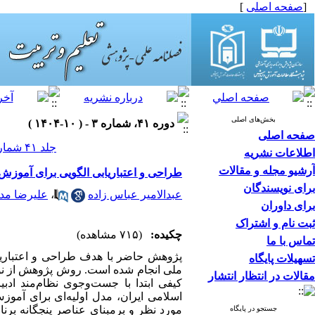
[
صفحه اصلی
]
بخش‌های اصلی
دوره ۴۱، شماره ۳ - ( ۱۰-۱۴۰۴ )
صفحه اصلی
جلد ۴۱ شماره ۳ صفحات ۷۰-۵۱
اطلاعات نشریه
آرشیو مجله و مقالات
طراحی و اعتباریابی الگویی برای آموزش
برای نویسندگان
عبدالامیر عباس زاده
،
علیرضا مد
برای داوران
ثبت نام و اشتراک
چکیده:
(۷۱۵ مشاهده)
تماس با ما
پژوهش حاضر با هدف طراحی و اعتباریاب
تسهیلات پایگاه
ملی انجام شده است. روش پژوهش از نوع 
مقالات در انتظار انتشار
کیفی ابتدا با جست­‌و­جوی نظام‌­مند ا
اسلامی ایران، مدل اولیه­‌ای برای آ
مورد نظر و برمبنای عناصر پنجگانه برنام
جستجو در پایگاه