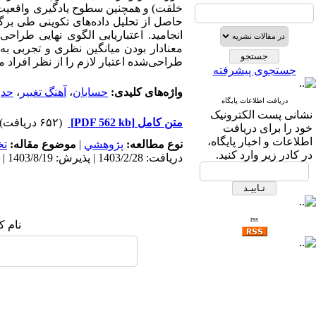
خلقت) و همچنین سطوح یادگیری واقعیت­‌مد
حاصل از تحلیل داده­‌های تکوینی طی برگ
انجامید. اعتباریابی الگوی نهایی طرا
معنادار بودن میانگین نظری و تجربی به
طراحی­‌شده اعتبار لازم را از نظر افراد 
جستجوی پیشرفته
واژه‌های کلیدی:
حسابان
،
آهنگ تغییر
،
حد
،
دریافت اطلاعات پایگاه
نشانی پست الکترونیک
متن کامل
[PDF 562 kb]
(۶۵۲ دریافت)
خود را برای دریافت
اطلاعات و اخبار پایگاه،
نوع مطالعه:
پژوهشي
|
موضوع مقاله:
ت
در کادر زیر وارد کنید.
دریافت: 1403/2/28 | پذیرش: 1403/8/19 | انتشار: 1404/10/10
rss
نام ک