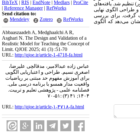
BibTeX
|
RIS
|
EndNote
|
Medlars
|
ProCite
 تنظیم شد. یافته­‌های
|
Reference Manager
|
RefWorks
ه و طراحی الگوی نهایی
Send citation to:
رت گرفت. برای بررسی
Mendeley
Zotero
RefWorks
شان می­‌دهد که الگوی
Abbaaszaadeh A, Medghaalchi A R,
Asghari N. The Design and Validation of a
Realistic Model for Teaching the Concept of
Limit. QJOE 2025; 41 (3) :51-70
URL:
http://qjoe.ir/article-1-4718-fa.html
عباس زاده عبدالامیر، مدقالچی علیرضا،
اصغری نسیم. طراحی و اعتباریابی الگویی
برای آموزش مفهوم حد مبتنی بر ریاضیات
واقعیت مدار همسو با برنامه درسی ملی.
فصلنامه علمی - پژوهشی تعلیم و تربیت.
۱۴۰۴; ۴۱ (۳) :۵۱-۷۰
URL:
http://qjoe.ir/article-۱-۴۷۱۸-fa.html