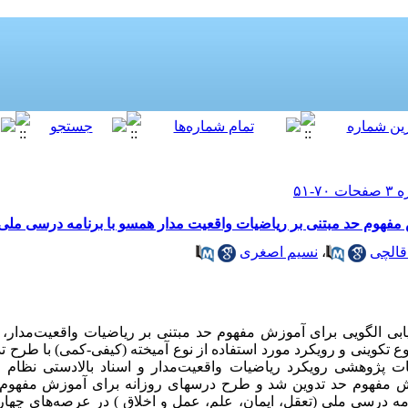
 مفهوم حد مبتنی بر ریاضیات واقعیت مدار همسو با برنامه درسی ملی
قالچی
،
نسیم اصغری
ی الگویی برای آموزش مفهوم حد مبتنی بر ریاضیات واقعیت‌­مدار، 
تکوینی و رویکرد مورد استفاده از نوع آمیخته (کیفی-کمی) با طرح ت
دبیات پژوهشی رویکرد ریاضیات واقعیت­‌مدار و اسناد بالادستی نظام
موزش مفهوم حد تدوین شد و طرح درسهای روزانه برای آموزش مفه
ه درسی ملی (­تعقل­، ایمان­، علم­، عمل و اخلاق ) در عرصه­‌های چهارگ