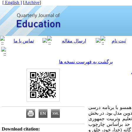
[ English ]
]
Archive
[
برگشت به فهرست نسخه ها
همسو با برنامه درسی
دوین مدل بود. در بخش
 تعلیم وتربیت جمهوری
وم حد براساس چارچوب
Download citation:
انه (­خدا، خود، خلق و