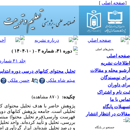
[
صفحه اصلی
]
بخش‌های اصلی
دوره ۴۱، شماره ۳ - ( ۱۰-۱۴۰۴ )
صفحه اصلی
جلد ۴۱ شماره ۳ صفحات ۱۳۰-۱۱۱
اطلاعات نشریه
آرشیو مجله و مقالات
تحلیل محتوای کتابهای درسی دوره ابتدا
برای نویسندگان
میثم شاه ملکی
،
حسن ملکی
برای داوران
ثبت نام و اشتراک
چکیده:
(۸۷۰ مشاهده)
تماس با ما
پژوهش حاضر با هدف تحلیل محتوای کتا
تسهیلات پایگاه
مقالات در انتظار انتشار
فهرست وارسی(فرم تحلیل محتوا) مبتنی 
بررسی، تحلیل و تأیید کرده‌­اند. واحد ت
و درصد تحلیل شده‌­اند. ابزار گرد­آوری 
جستجو در پایگاه