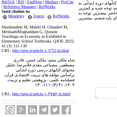
BibTeX
|
RIS
|
EndNote
|
Medlars
|
ProCite
ی پژوهش، در کتابهای دوره ابتدایی به
|
Reference Manager
|
RefWorks
مد توجه شده و کمترین
Send citation to:
حاضر بیشترین توجه به
Mendeley
Zotero
RefWorks
ای پایه ششم، بیشترین
Shaahmaleki M, Maleki H, Ghaaderi M,
MesbaahiMoghaddam G. Quranic
Teachings on Economy as Exhibited in
Elementary School Textbooks. QJOE 2025;
41 (3) :111-130
URL:
http://qjoe.ir/article-1-3752-fa.html
شاه ملکی میثم، ملکی حسن، قادری
مصطفی، مصباحی مقدم غلامرضا. تحلیل
محتوای کتابهای درسی دوره ابتدایی
براساس مؤلفه های تربیت اقتصادی قرآن.
فصلنامه علمی - پژوهشی تعلیم و تربیت.
۱۴۰۴; ۴۱ (۳) :۱۱۱-۱۳۰
URL:
http://qjoe.ir/article-۱-۳۷۵۲-fa.html