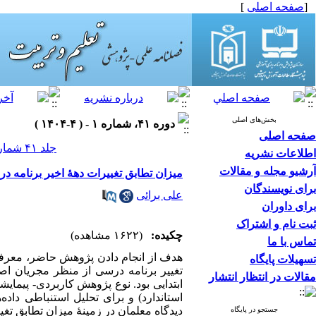
[
صفحه اصلی
]
بخش‌های اصلی
دوره ۴۱، شماره ۱ - ( ۴-۱۴۰۴ )
صفحه اصلی
جلد ۴۱ شماره ۱ صفحات ۴۸-۲۹
اطلاعات نشریه
آرشیو مجله و مقالات
میزان تطابق تغییرات دهۀ اخیر برنامه د
برای نویسندگان
علی برائی
برای داوران
ثبت نام و اشتراک
چکیده:
(۱۶۲۲ مشاهده)
تماس با ما
هدف از انجام دادن پژوهش حاضر، معرفی 
تسهیلات پایگاه
تغییر برنامه درسی از منظر مجریان اصل
مقالات در انتظار انتشار
ابتدایی بود. نوع پژوهش کاربردی- پیمایشی
استاندارد) و برای تحلیل استنباطی داد
دیدگاه معلمان در زمینۀ میزان تطابق تغیی
جستجو در پایگاه