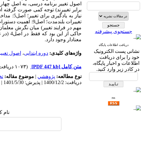
اصول تغییر برنامه درسی، به اصل چها
مهم در فرایند تغییر) میان نگرش معلمان
جستجوی پیشرفته
حاکی ا
معنادار وجود دارد.
دریافت اطلاعات پایگاه
نشانی پست الکترونیک
واژه‌های کلیدی:
دوره ابتدایی
،
اصول تغییر
خود را برای دریافت
اطلاعات و اخبار پایگاه،
متن کامل
[PDF 447 kb]
(۱۰۷۳ دریافت)
در کادر زیر وارد کنید.
نوع مطالعه:
پژوهشي
|
موضوع مقاله:
ت
دریافت: 1400/12/2 | پذیرش: 1401/5/30 | انتشار: 1404/4/5
rss
نام ک