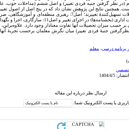
رم (در نظر گرفتن جنبه فردی تغییر) و اصل ششم (مداخلات خوب، 
نیاز به یادگیری برای تغییر؛ اصل5: مداخلات تسهیل­‌کنندۀ تغییرند؛ اصل7: رهبری 
تغییرات بلندمدت؛ اصل9: اهمیت دستورات اداری (بخشنامه‌‏ها) در اج
 بر حسب میزان تحصیلات آنها تفاوت معنادار وجود دارد. علاوه‌‏براین
ز این بود که فقط در اصل4 (در نظرگرفتن جنبۀ فردی تغییر) میان نگرش معلمان برحسب تجر
 برنامه درسی
،
معلم
خصصي
ارسال نظر درباره این مقاله
اربری یا پست الکترونیک شما: