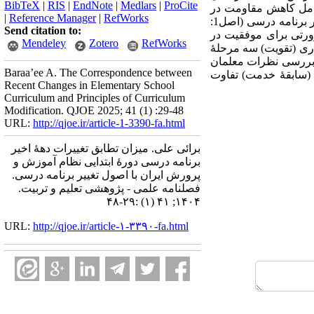
BibTeX
|
RIS
|
EndNote
|
Medlars
|
ProCite
عامل کاهش مقاومت در
|
Reference Manager
|
RefWorks
برابر تغییرند) توجه کمی صورت گرفته است. همچنین نتایج این پژوهش نشان داد که در پنج اصل از اصول تغییر برنامه درسی (اصل1:
Send citation to:
منطقه‌‏ای و آموزشگاهی، ضرورتی برای موفقیت در
Mendeley
Zotero
RefWorks
رای تغییر و اصل11: سازگاری، اجرا و نگهداری (تقویت) سه مرحلۀ
، بررسی نظرات معلمان
Baraa’ee A. The Correspondence between
بۀ آنها (سابقۀ خدمت) تفاوت
Recent Changes in Elementary School
Curriculum and Principles of Curriculum
Modification. QJOE 2025; 41 (1) :29-48
URL:
http://qjoe.ir/article-1-3390-fa.html
برائی علی. میزان تطابق تغییرات دهۀ اخیر
برنامه درسی دورۀ ابتدایی نظام آموزش و
پرورش ایران با اصول تغییر برنامه درسی.
فصلنامه علمی - پژوهشی تعلیم و تربیت.
۱۴۰۴; ۴۱ (۱) :۲۹-۴۸
URL:
http://qjoe.ir/article-۱-۳۳۹۰-fa.html