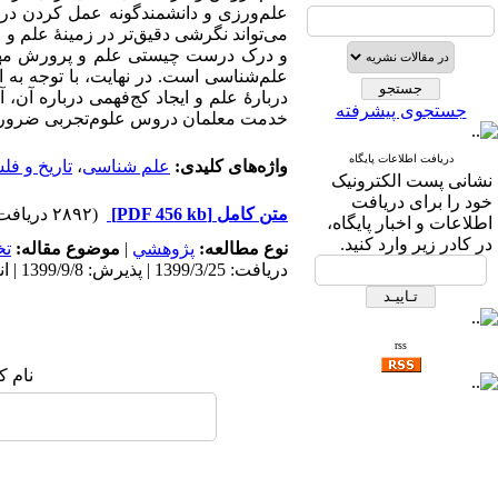
علم‌­ورزی و دانشمند­گونه عمل کردن درب
می­‌تواند نگرشی دقیق­‌تر در زمینۀ علم و
و درک درست چیستی علم و پرورش مهارته
علم‌­شناسی است. در نهایت، با توجه به 
دربارۀ علم و ایجاد کج‌فهمی درباره آ
جستجوی پیشرفته
خدمت معلمان دروس علوم­‌تجربی ضروری 
دریافت اطلاعات پایگاه
واژه‌های کلیدی:
علم شناسی
،
تاریخ و فل
نشانی پست الکترونیک
خود را برای دریافت
متن کامل
[PDF 456 kb]
(۲۸۹۲ دریافت)
اطلاعات و اخبار پایگاه،
در کادر زیر وارد کنید.
نوع مطالعه:
پژوهشي
|
موضوع مقاله:
ت
دریافت: 1399/3/25 | پذیرش: 1399/9/8 | انتشار: 1400/6/31
rss
نام ک