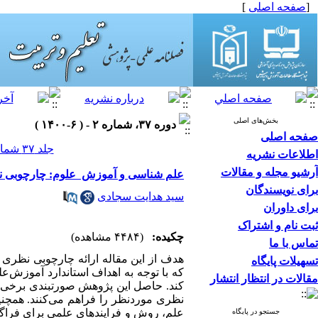
[
صفحه اصلی
]
بخش‌های اصلی
دوره ۳۷، شماره ۲ - ( ۶-۱۴۰۰ )
صفحه اصلی
جلد ۳۷ شماره ۲ صفحات ۲۶-۷
اطلاعات نشریه
آرشیو مجله و مقالات
علم شناسی و آموزش علوم: چارچوبی نظر
برای نویسندگان
سید هدایت سجادی
برای داوران
ثبت نام و اشتراک
چکیده:
(۴۴۸۴ مشاهده)
تماس با ما
هدف از این مقاله ارائه چارچوبی نظری 
تسهیلات پایگاه
که با توجه به اهداف استاندارد آموزش‌­ع
مقالات در انتظار انتشار
کند. حاصل این پژوهش صورتبندی برخی ا
نظری موردنظر را فراهم می‌کنند. همچنین
علم، روش و فرایندهای علمی برای فراگی
جستجو در پایگاه