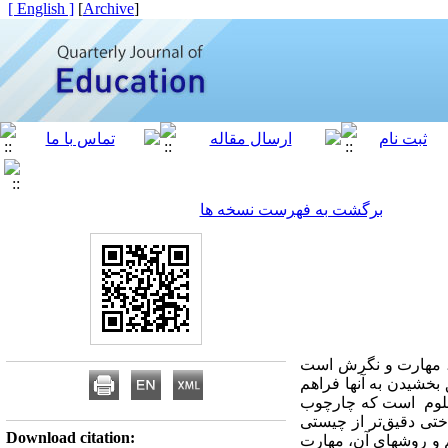
[ English ]
]
Archive
[
برگشت به فهرست نسخه ها
نش، مهارت و نگرش است
 بخشیدن به آنها فراهم
­علوم است که چارچوب
تی دقیق‌­تر از چیستی
Download citation:
م و روشهای آن، مهارت