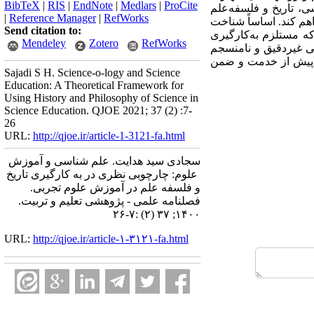
BibTeX
|
RIS
|
EndNote
|
Medlars
|
ProCite
، تاریخ و فلسفه­‌علم
|
Reference Manager
|
RefWorks
اهم کند. اساساً شناخت
Send citation to:
 مستلزم به­‌کارگیری
Mendeley
Zotero
RefWorks
اهی غیردقیق و نامنسجم
ش پیش از خدمت و ضمن
Sajadi S H. Science-o-logy and Science
Education: A Theoretical Framework for
Using History and Philosophy of Science in
Science Education. QJOE 2021; 37 (2) :7-
26
URL:
http://qjoe.ir/article-1-3121-fa.html
سجادی سید هدایت. علم شناسی و آموزش
علوم: چارچوبی نظری در به کارگیری تاریخ
و فلسفه علم در آموزش علوم تجربی.
فصلنامه علمی - پژوهشی تعلیم و تربیت.
۱۴۰۰; ۳۷ (۲) :۷-۲۶
URL:
http://qjoe.ir/article-۱-۳۱۲۱-fa.html