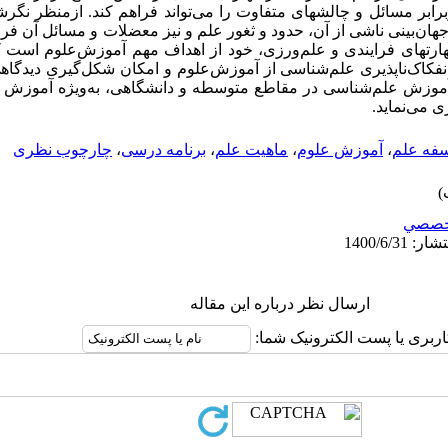
رابر مسائل و چالشهای متفاوت را می‌­تواند فراهم کند. ازمنظر نگرشی
 جهان­‌بینی ناشی از آن، حدود و ثغور علم و نیز معضلات و مسائل آن فر
ای فرایندی و علم‌­ورزی، خود از اهداف مهم آموزش‌­علوم است که
انفکاک­‌ناپذیری علم­‌شناسی از آموزش­‌علوم و امکان شکل‌­گیری دیدگ
ن، آموزش علم­‌شناسی در مقاطع متوسطه و دانشگاهی، به‌­ویژه آموز
می‌­نماید.
سفه علم
،
آموزش علوم
،
ماهیت علم
،
برنامه درسی
،
چارچوب نظری
خصصي
ارسال نظر درباره این مقاله
اربری یا پست الکترونیک شما: