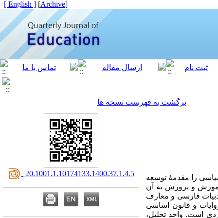
[ English ]
]
Archive
[
برگشت به فهرست نسخه ها
‎ 20.1001.1.10174133.1400.37.1.4.5
یاسی را مقدمۀ توسعه
 آموزش و پرورش به آن
ادبیات فارسی و معارف
وایات و قانون اساسی
دی است. واحد تحلیل،