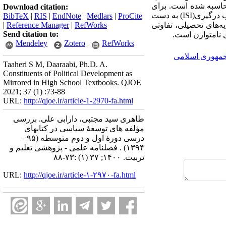
حاسبه شده است. برای
Download citation:
اندازه­‌گیری تفاوت میان ضرایب درگیری و نحوه توزیع مؤلفه­‌ها، از آزمون خی2 استفاده شده است. تحلیل ضرایب درگیری(ISI) به دست
BibTeX
|
RIS
|
EndNote
|
Medlars
|
ProCite
 خی 2 نیز نشان داد که هم میان پایه­‌های تحصیلی، تفاوتی
RefWorks
|
Reference Manager
|
Send citation to:
ی نامتوازن است.
Mendeley
Zotero
RefWorks
مهوری اسلامی
Taaheri S M, Daaraabi, Ph.D. A.
Constituents of Political Development as
Mirrored in High School Textbooks. QJOE
2021; 37 (1) :73-88
URL:
http://qjoe.ir/article-1-2970-fa.html
طاهری سید مجتبی، دارابی علی. بررسی
مؤلفه های توسعۀ سیاسی در کتابهای
درسی دورۀ اول و دوم متوسطه (۹۵ –
۱۳۹۴) . فصلنامه علمی - پژوهشی تعلیم و
تربیت. ۱۴۰۰; ۳۷ (۱) :۷۳-۸۸
URL:
http://qjoe.ir/article-۱-۲۹۷۰-fa.html