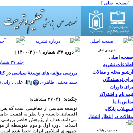
[
صفحه اصلی
]
بخش‌های اصلی
دوره ۳۷، شماره ۱ - ( ۳-۱۴۰۰ )
صفحه اصلی
جلد ۳۷ شماره ۱ صفحات ۸۸-۷۳
اطلاعات نشریه
آرشیو مجله و مقالات
بررسی مؤلفه های توسعۀ سیاسی در کتابهای د
برای نویسندگان
سید مجتبی طاهری
،
علی دارابی
برای داوران
ثبت نام و اشتراک
چکیده:
(۳۷۰۴ مشاهده)
تماس با ما
توسعه سیاسی از مفاهیمی است که پس ا
تسهیلات پایگاه
اقتصادی دانسته و با نظر به اهمیت جام
مقالات در انتظار انتشار
می­‌دانند. هدف از پژوهش حاضر بررسی م
اسلامی دوره اول و دوم متوسطه از مؤ
جمهوری اسلامی ایران احصا شده است. 
جستجو در پایگاه