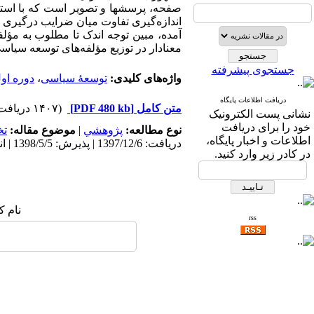
صفحه، پرسشها و تصویر است که با است
معنادار در توزیع مؤلفه‌­های توسعه سیاس
جستجوی پیشرفته
واژه‌های کلیدی:
توسعۀ سیاسی
،
دوره او
دریافت اطلاعات پایگاه
متن کامل
[PDF 480 kb]
(۱۴۰۷ دریافت)
نشانی پست الکترونیک
خود را برای دریافت
نوع مطالعه:
پژوهشي
|
موضوع مقاله:
ت
اطلاعات و اخبار پایگاه،
دریافت: 1397/12/6 | پذیرش: 1398/5/5 | انتشار: 1400/3/20
در کادر زیر وارد کنید.
نام ک
rss