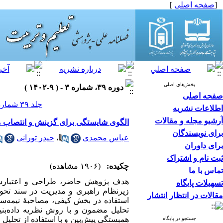
[
صفحه اصلی
]
بخش‌های اصلی
دوره ۳۹، شماره ۳ - ( ۹-۱۴۰۲ )
صفحه اصلی
جلد ۳۹ شماره ۳ صفحات ۱۱۰-۸۷
اطلاعات نشریه
آرشیو مجله و مقالات
الگوی شایستگی برای گزینش و انتصاب م
برای نویسندگان
عباس محمدی
،
حیدر تورانی
برای داوران
ثبت نام و اشتراک
چکیده:
(۱۹۰۶ مشاهده)
تماس با ما
هدف پژوهش حاضر، طراحی و اعتبارسن
تسهیلات پایگاه
زیرنظام راهبری و مدیریت در سند تحول
مقالات در انتظار انتشار
استفاده در بخش کیفی، مصاحبۀ نیمه‌­سا
تحلیل مضمون و با روش نظریه داده‌­بنی
همبستگی پیش­‌بین و با استفاده از تحلیل عا
جستجو در پایگاه