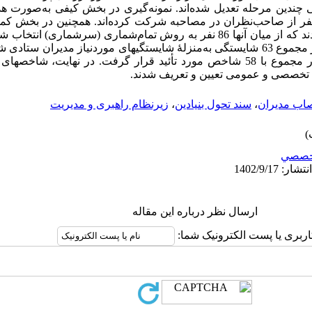
چندین مرحله تعدیل شده‌­اند. نمونه‌گیری در بخش کیفی به‌صورت هد
خصصان انجام شده است و تعداد 22 نفر از صاحب‌­نظران در مصاحبه شرکت کرده‌­اند. همچنین 
115 نفر از مدیران ستادی شهر تهران بودند که از میان آنها 86 نفر به روش تمام‌­شماری (سر
که در بخش کیفی بر مبنای مصاحبه‌ها در مجموع 63 شایستگی به­‌منزلۀ شایستگیهای موردنیاز 
 تخصصی و عمومی تعیین و تعریف شدند.
صاب مدیران
،
سند تحول بنیادین
،
زیرنظام راهبری و مدیریت
خصصي
ارسال نظر درباره این مقاله
اربری یا پست الکترونیک شما: