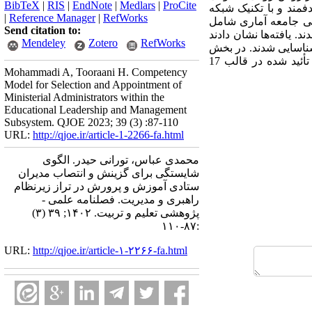
BibTeX
|
RIS
|
EndNote
|
Medlars
|
ProCite
فمند و با تکنیک شبکه
|
Reference Manager
|
RefWorks
در بخش کمی جامعه آماری شامل
Send citation to:
شماری) انتخاب شدند. یافته‌­ها نشان دادند
Mendeley
Zotero
RefWorks
مدیران ستادی شناسایی شدند. در بخش
کمی نیز کیفیت کلی مدل اندازه­‌گیری در مجموع با 58 شاخص مورد تأئید قرار گرفت. در نهایت، شاخصهای تأئید شده در قالب 17
Mohammadi A, Tooraani H. Competency
Model for Selection and Appointment of
Ministerial Administrators within the
Educational Leadership and Management
Subsystem. QJOE 2023; 39 (3) :87-110
URL:
http://qjoe.ir/article-1-2266-fa.html
محمدی عباس، تورانی حیدر. الگوی
شایستگی برای گزینش و انتصاب مدیران
ستادی آموزش و پرورش در تراز زیرنظام
راهبری و مدیریت. فصلنامه علمی -
پژوهشی تعلیم و تربیت. ۱۴۰۲; ۳۹ (۳)
:۸۷-۱۱۰
URL:
http://qjoe.ir/article-۱-۲۲۶۶-fa.html