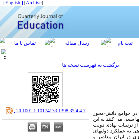
[ English ]
]
Archive
[
برگشت به فهرست نسخه ها
‎ 20.1001.1.10174133.1398.35.4.4.7
در جوامع دانش­-محور
 سعی می ­کنند به این
ز ترتیبات نهادی دولت
هی به عملکرد دولتهای
زی در ایران معاصر و