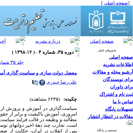
[
صفحه اصلی
]
بخش‌های اصلی
دوره ۳۵، شماره ۴ - ( ۱۲-۱۳۹۸ )
صفحه اصلی
جلد ۳۵ شماره ۴ صفحات ۸۶-۶۵
اطلاعات نشریه
آرشیو مجله و مقالات
معضل دولت سازی و سیاست گذاری آموزش
برای نویسندگان
علی‌رضا حیدری
برای داوران
ثبت نام و اشتراک
چکیده:
(۶۲۳۵ مشاهده)
تماس با ما
سیاست­‌گذاری در آموزش و پرورش از حی
تسهیلات پایگاه
امروزی، آموزش باکیفیت و برابر از حقوق
مقالات در انتظار انتشار
مطالبه و وظیفه در قالب فرایند سیاست‌ 
است. تجارب چند دهۀ اخیر دولتهای توسع
پس از انقلاب در ایران، حکایت از ضعف
جستجو در پایگاه