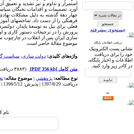
استمرار و تداوم و نیز تشدید و تعمیق 
آورد. تصمیمات و اقدامات نخبگان سیاسی 
چهار دهۀ گذشته به دلیل مشکلات نهادی و
فرهنگی را از دست داد. شاخصهای آموزشی
فعلی برای نیل به توسعۀ پایدار، دولتمر
جستجوی پیشرفته
پرورش را در ترجیحات دستور کاری و اولو
سازی ایرانِ پس از انقلاب در چارچوب سه
موضوع مقالۀ حاضر است.
دریافت اطلاعات پایگاه
نشانی پست الکترونیک
خود را برای دریافت
واژه‌های کلیدی:
دولت سازی
،
سیاست گذ
اطلاعات و اخبار پایگاه،
در کادر زیر وارد کنید.
متن کامل
[PDF 356 kb]
(۳۸۸۳ دریافت)
نوع مطالعه:
پژوهشي
|
موضوع مقاله:
ت
دریافت: 1397/8/29 | پذیرش: 1398/5/12 | انتشار: 1398/12/20
rss
نام ک