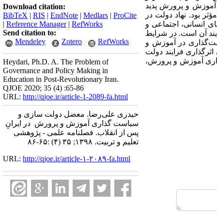
ی آموزش و پرورش پدید
Download citation:
ثر بود. نهاد دولت در
BibTeX
|
RIS
|
EndNote
|
Medlars
|
ProCite
ای انسانی، اجتماعی و
RefWorks
|
Reference Manager
|
Send citation to:
یند آن است. در شرایط
Mendeley
Zotero
RefWorks
ست­‌گذاری در آموزش و
رگذاری فرایند دولت­‌
گذاری آموزش و پرورش،
Heydari, Ph.D. A. The Problem of
Governance and Policy Making in
Education in Post-Revolutionary Iran.
QJOE 2020; 35 (4) :65-86
URL:
http://qjoe.ir/article-1-2089-fa.html
حیدری علی‌رضا. معضل دولت سازی و
سیاست گذاری آموزش و پرورش در ایرانِ
پس از انقلاب. فصلنامه علمی - پژوهشی
تعلیم و تربیت. ۱۳۹۸; ۳۵ (۴) :۶۵-۸۶
URL:
http://qjoe.ir/article-۱-۲۰۸۹-fa.html