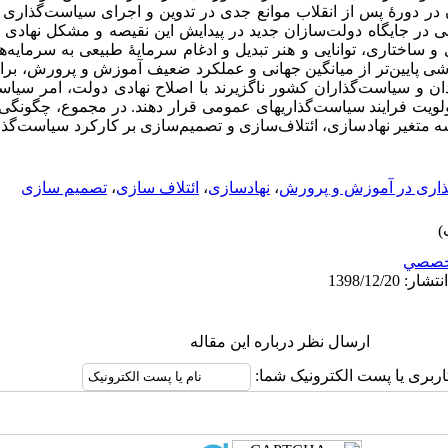
آن در دورۀ پس از انقلاب موانع جدی در تدوین و اجرای سیاست­‌گذار
در جایگاه دولت‌­سازان جدید در پیدایش این نقیصه و مشکل نهادی مؤ
 ساختاری، توانایی و هنر تبدیل و ادغام سرمایۀ طبیعی به سرمایه‌­ه
 پایین­‌تر از میانگین جهانی و عملکرد ضعیف آموزش و پرورش، برا
دان و سیاست­‌گذاران کشور ناگزیرند با اصلاح نهادی دولت، امر سیا
یت فرایند سیاست‌­گذاریهای عمومی قرار دهند. در مجموع، چگونگی اث
 متغیر نهادسازی، ائتلاف‌­سازی و تصمیم‌­سازی بر کارکرد سیاست­­‌
اری در آموزش و پرورش
،
نهادسازی
،
ائتلاف سازی
،
تصمیم سازی
خصصي
ارسال نظر درباره این مقاله
اربری یا پست الکترونیک شما: