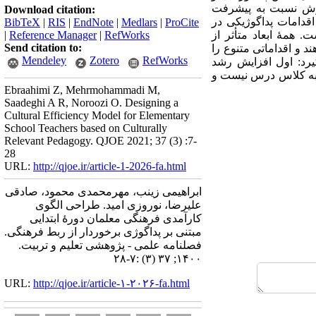
رش نسبت به پیشرفت
Download citation:
قدامات پداگوژیکی در
BibTeX
|
RIS
|
EndNote
|
Medlars
|
ProCite
همۀ ابعاد متأثر از
RefWorks
|
Reference Manager
|
Send citation to:
د و اقداماتی متنوع را
Mendeley
Zotero
RefWorks
یرد: اول افزایش رشد
 به کلاس درس نیست و
Ebraahimi Z, Mehrmohammadi M,
Saadeghi A R, Noroozi O. Designing a
Cultural Efficiency Model for Elementary
School Teachers based on Culturally
Relevant Pedagogy. QJOE 2021; 37 (3) :7-
28
URL:
http://qjoe.ir/article-1-2026-fa.html
ابراهیمی زینب، مهرمحمدی محمود، صادقی
علیرضا، نوروزی امید. طراحی الگوی
کارآمدی فرهنگی معلمان دورۀ ابتدایی
مبتنی بر پداگوژی برخوردار از ربط فرهنگی.
فصلنامه علمی - پژوهشی تعلیم و تربیت.
۱۴۰۰; ۳۷ (۳) :۷-۲۸
URL:
http://qjoe.ir/article-۱-۲۰۲۶-fa.html