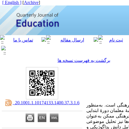
[ English ]
]
Archive
[
برگشت به فهرست نسخه ها
‎ 20.1001.1.10174133.1400.37.3.1.6
هنگی است. به‌منظور
معلمان دورۀ ابتدایی
 فرهنگی ممکن به‌عنوان
ه‌ها نیز تحلیل موضوعی
امل دانش پداگوژیکی و