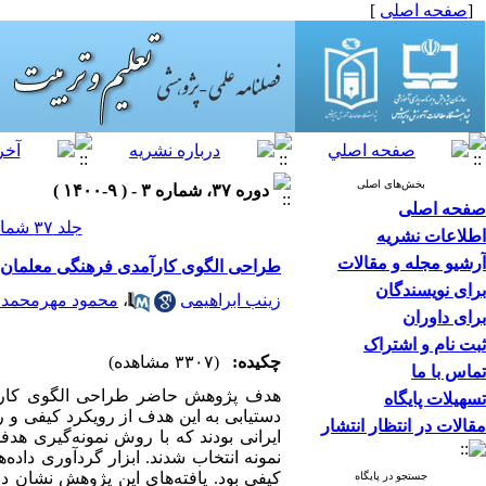
[
صفحه اصلی
]
بخش‌های اصلی
دوره ۳۷، شماره ۳ - ( ۹-۱۴۰۰ )
صفحه اصلی
جلد ۳۷ شماره ۳ صفحات ۲۸-۷
اطلاعات نشریه
آرشیو مجله و مقالات
طراحی الگوی کارآمدی فرهنگی معلمان دو
برای نویسندگان
زینب ابراهیمی
،
محمود مهرمحمد
برای داوران
ثبت نام و اشتراک
چکیده:
(۳۳۰۷ مشاهده)
تماس با ما
هدف پژوهش حاضر طراحی الگوی کارآمدی
تسهیلات پایگاه
دستیابی به این هدف از رویکرد کیفی و
مقالات در انتظار انتشار
ایرانی بودند که با روش نمونه‌گیری هدف
نمونه انتخاب شدند. ابزار گردآوری داده
کیفی بود. یافته‌های این پژوهش نشان دا
جستجو در پایگاه