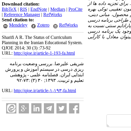
می ساخت. برای تجزیه داده ها از
Download citation:
مون تعقیبی توکی
بهره
BibTeX
|
RIS
|
EndNote
|
Medlars
|
ProCite
م محصول، مبانی دینی،
RefWorks
|
Reference Manager
|
Send citation to:
ی طراحی برنامه درسی
Mendeley
Zotero
RefWorks
رادایم سنتی نسبت به
 وجود یک برنامه درسی
توان معادل با کارآیی
Sharifi A R. The Status of Curriculum
Planning in the Iranian Educational System.
QJOE 2014; 30 (3) :73-92
URL:
http://qjoe.ir/article-1-193-fa.html
شریفی علیرضا. بررسی وضعیت برنامه
ریزی درسی در سیستم آموزش و پرورش
ابتدایی ایران. فصلنامه علمی - پژوهشی
تعلیم و تربیت. ۱۳۹۳; ۳۰ (۳) :۷۳-۹۲
URL:
http://qjoe.ir/article-۱-۱۹۳-fa.html