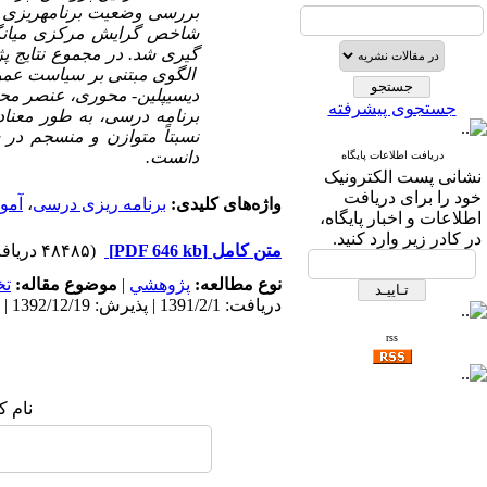
شاخص گرایش مرکزی میانگین
گیری شد. در مجموع نتایج پ
الگوی مبتنی بر سیاست عموم
دیسیپلین- محوری، عنصر محت
جستجوی پیشرفته
برنامه درسی، به طور معنادا
نسبتاً متوازن و منسجم در 
دانست.
دریافت اطلاعات پایگاه
نشانی پست الکترونیک
خود را برای دریافت
واژه‌های کلیدی:
برنامه ریزی درسی
،
آمو
اطلاعات و اخبار پایگاه،
در کادر زیر وارد کنید.
متن کامل
[PDF 646 kb]
(۴۸۴۸۵ دریافت)
نوع مطالعه:
پژوهشي
|
موضوع مقاله:
ت
دریافت: 1391/2/1 | پذیرش: 1392/12/19 | انتشار: 1393/8/8
rss
نام ک