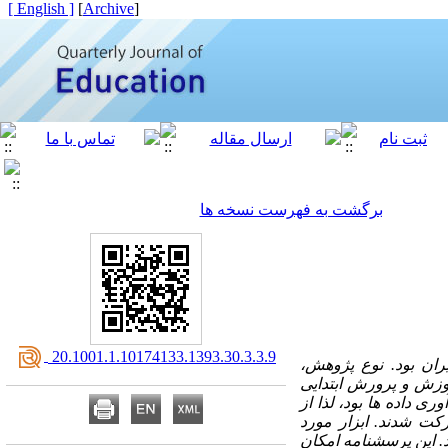
[ English ]
]
Archive
[
برگشت به فهرست نسخه ها
‎ 20.1001.1.10174133.1393.30.3.3.9
ان بود. نوع پژوهش،
وزش و پرورش ابتدایی
 داده ها بود، لذا از
مشارکت شدند. ابزار مورد
. این پرسشنامه امکان