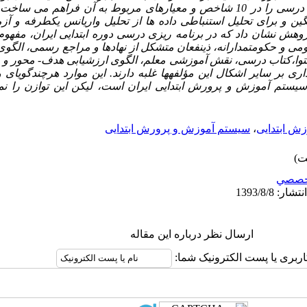
بررسی وضعیت برنامه­ریزی درسی را در 10 شاخص و معیارهای مربوط به آن فراهم 
 و برای تحلیل استنباطی داده ها از
تحلیل واریانس یک­طرفه و آز
ژوهش نشان داد که در برنامه ریزی درسی دوره ابتدایی ایران، مفهو
ی و حکومت­مدارانه، ذینفعان متشکل از نهادها و مراجع رسمی، الگو
وا،کتاب درسی، نقش آموزشی معلم، الگوی ارزشیابی هدف- محور و پا
ری بر سایر اشکال این مؤلفه­ها غلبه دارند. این موارد هرچندگویای
سیستم آموزش و پرورش ابتدایی ایران است، لیکن این توازن را نمی­
زش ابتدایی
،
سیستم آموزش و پرورش ابتدایی
خصصي
ارسال نظر درباره این مقاله
اربری یا پست الکترونیک شما: