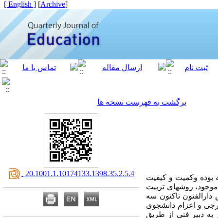
[ English ]
]
Archive
[
برگشت به فهرست نسخه ها
‎ 20.1001.1.10174133.1398.35.2.5.4
ه بوده وکمیت و کیفیت
 موجود، روشهای تربیت
دارالفنون تاکنون سه
تاد- شاگردی 2. روش استخدام معلم خارجی و اعزام دانشجوی
از به دبیر فنی از طریق