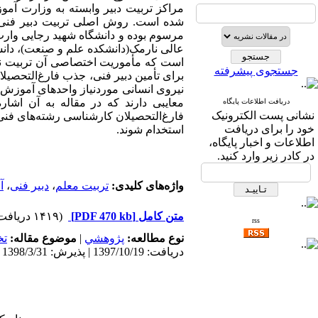
مراکز تربیت دبیر وابسته به وزارت آمو
شده است. روش اصلی تربیت دبیر فنی 
مرسوم بوده و دانشگاه شهید رجایی وارث 
عالی نارمک(دانشکده علم و صنعت)، دانشس
است که مأموریت اختصاصی آن تربیت نی
جستجوی پیشرفته
برای تأمین دبیر فنی، جذب فارغ‌التحصی
نیروی انسانی موردنیاز واحدهای آموزش 
معایبی دارند که در مقاله به آن اشا
دریافت اطلاعات پایگاه
نشانی پست الکترونیک
فارغ‌التحصیلان کارشناسی رشته‌های فنی
خود را برای دریافت
استخدام شوند.
اطلاعات و اخبار پایگاه،
در کادر زیر وارد کنید.
واژه‌های کلیدی:
تربیت معلم
،
دبیر فنی
،
آ
متن کامل
[PDF 470 kb]
(۱۴۱۹ دریافت)
rss
نوع مطالعه:
پژوهشي
|
موضوع مقاله:
ت
دریافت: 1397/10/19 | پذیرش: 1398/3/31 | انتشار: 1398/6/27