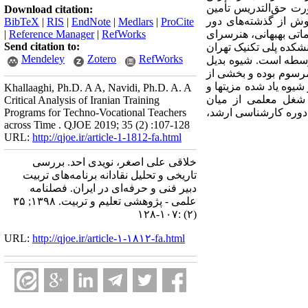
ورت حق‌التدریس تأمین
Download citation:
ش از گذشته‌های دور
BibTeX
|
RIS
|
EndNote
|
Medlars
|
ProCite
اتی بهبهانی، هنرسرای
RefWorks
|
Reference Manager
|
Send citation to:
شکده پلی تکنیک تهران
Mendeley
Zotero
RefWorks
وسطه است. شیوه بدیل
مرسوم بوده و بخشی از
یوه یاد شده مزیتها و
Khallaaghi, Ph.D. A A, Navidi, Ph.D. A. A
ن شغل معلمی از میان
Critical Analysis of Iranian Training
 دوره کارشناسی ارشد،
Programs for Techno-Vocational Teachers
across Time . QJOE 2019; 35 (2) :107-128
URL:
http://qjoe.ir/article-1-1812-fa.html
خلاقی علی اصغر، نویدی احد. بررسی
تاریخی و تحلیل نقادانه برنامه‌های تربیت
دبیر فنی و حرفه‌ای در ایران. فصلنامه
علمی - پژوهشی تعلیم و تربیت. ۱۳۹۸; ۳۵
(۲) :۱۰۷-۱۲۸
URL:
http://qjoe.ir/article-۱-۱۸۱۲-fa.html