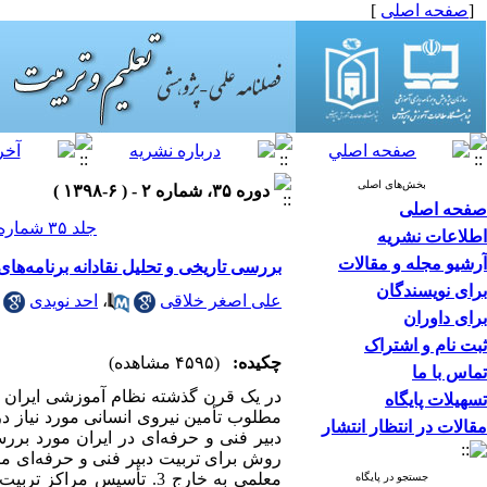
[
صفحه اصلی
]
بخش‌های اصلی
دوره ۳۵، شماره ۲ - ( ۶-۱۳۹۸ )
صفحه اصلی
جلد ۳۵ شماره ۲ صفحات ۱۲۸-۱۰۷
اطلاعات نشریه
آرشیو مجله و مقالات
بررسی تاریخی و تحلیل نقادانه برنامه‌های
برای نویسندگان
علی اصغر خلاقی
،
احد نویدی
برای داوران
ثبت نام و اشتراک
چکیده:
(۴۵۹۵ مشاهده)
تماس با ما
در یک قرن گذشته نظام آموزشی ایران هم
تسهیلات پایگاه
مطلوب تأمین نیروی انسانی مورد نیاز در
مقالات در انتظار انتشار
دبیر فنی و حرفه‌ای در ایران مورد بر
معلمی به خارج 3. تأسیس 
جستجو در پایگاه