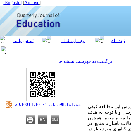
[ English ]
]
Archive
[
برگشت به فهرست نسخه ها
‎ 20.1001.1.10174133.1398.35.1.5.2
روش این مطالعه کیفی
رسی و با توجه به هدف
با منابع معتبر همچون
ت ناساز با منابع، در
کتابهای مورد نظر در