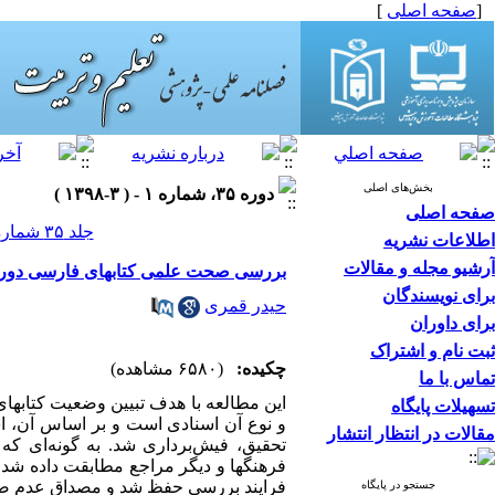
[
صفحه اصلی
]
بخش‌های اصلی
دوره ۳۵، شماره ۱ - ( ۳-۱۳۹۸ )
صفحه اصلی
جلد ۳۵ شماره ۱ صفحات ۱۱۰-۹۳
اطلاعات نشریه
آرشیو مجله و مقالات
بررسی صحت علمی کتابهای فارسی دورۀ
برای نویسندگان
حیدر قمری
برای داوران
ثبت نام و اشتراک
چکیده:
(۶۵۸۰ مشاهده)
تماس با ما
این مطالعه با هدف تبیین وضعیت کتابه
تسهیلات پایگاه
و نوع آن اسنادی است و بر اساس آن، اس
مقالات در انتظار انتشار
تحقیق، فیش‌­برداری شد. به گونه­‌ای که
فرهنگها و دیگر مراجع مطابقت داده شد. 
فرایند بررسی حفظ شد و مصداق عدم صحت
جستجو در پایگاه