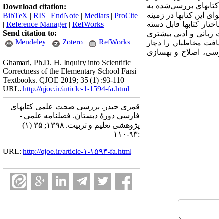
تابهای بررسی­‌شده به
Download citation:
ین کتابها در زمینه­‌
BibTeX
|
RIS
|
EndNote
|
Medlars
|
ProCite
ار کتابها قابل دسته­‌
RefWorks
|
Reference Manager
|
Send citation to:
ت زبانی و ادبی بیشتری
Mendeley
Zotero
RefWorks
ریافت مخاطبان را دچار
ررسی، اصلاح و بهسازی
Ghamari, Ph.D. H. Inquiry into Scientific
Correctness of the Elementary School Farsi
Textbooks. QJOE 2019; 35 (1) :93-110
URL:
http://qjoe.ir/article-1-1594-fa.html
قمری حیدر. بررسی صحت علمی کتابهای
فارسی دورۀ دبستان. فصلنامه علمی -
پژوهشی تعلیم و تربیت. ۱۳۹۸; ۳۵ (۱)
:۹۳-۱۱۰
URL:
http://qjoe.ir/article-۱-۱۵۹۴-fa.html