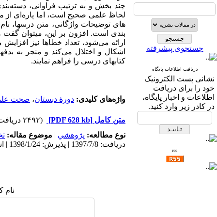
چند بخش و به ترتیب فراوانی، دسته‌بندی
لحاظ علمی‌ صحیح است، اما پاره­‌ای از 
های توضیحات واژگانی، متن درسها، نام‌­ن
بندی است. افزون بر این، می­توان گفت هر
ارائه می­‌شود، تعداد خطا­ها نیز افزای
جستجوی پیشرفته
اشکال و اختلال می‌­کند و منجر به بدفه
کتابهای درسی را فراهم نمایند.
دریافت اطلاعات پایگاه
نشانی پست الکترونیک
خود را برای دریافت
اطلاعات و اخبار پایگاه،
واژه‌های کلیدی:
دورۀ دبستان
،
صحت علم
در کادر زیر وارد کنید.
متن کامل
[PDF 628 kb]
(۲۴۹۲ دریافت)
نوع مطالعه:
پژوهشي
|
موضوع مقاله:
ت
دریافت: 1397/7/8 | پذیرش: 1398/1/24 | انتشار: 1398/3/9
rss
نام ک