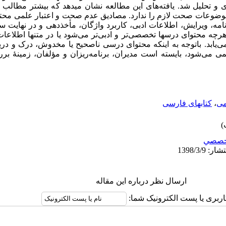
 و تحلیل شد. یافته‌­های این مطالعه نشان می­دهد که بیشتر مطالب ک
موضوعات صحت لازم را ندارد. مصادیق عدم صحت و اعتبار علمی محتوای ا
امه، ویرایش، اطلاعات ادبی، کاربرد واژگان، مأخذدهی و در نهایت ساخت
چه محتوای درسها­ تخصصی­‌تر و ادبی­‌تر می‌­شود یا در متنها اطلاعا
ش می­‌یابد. باتوجه به اینکه محتوای درسی ناصحیح یا مخدوش، درک و د
می می­‌شود، بایسته است مدیران، برنامه­‌ریزان و مؤلفان، زمینۀ ب
ی
،
کتابهای فارسی
خصصي
ارسال نظر درباره این مقاله
اربری یا پست الکترونیک شما: