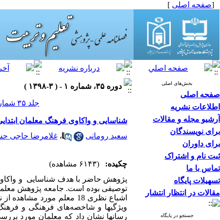
[
صفحه اصلی
]
بخش‌های اصلی
دوره ۳۵، شماره ۱ - ( ۳-۱۳۹۸ )
صفحه اصلی
جلد ۳۵ شماره ۱ صفحات ۹۲-۷۳
اطلاعات نشریه
آرشیو مجله و مقالات
شناسایی و واکاوی فرهنگ معلمان ابتدای
برای نویسندگان
سعید رومانی
،
غلامرضا حاجی حسی
برای داوران
ثبت نام و اشتراک
چکیده:
(۶۱۴۳ مشاهده)
تماس با ما
پژوهش حاضر با هدف شناسایی و واکاوی 
تسهیلات پایگاه
توصیفی بوده است. جامعه پژوهش معلمان ا
مقالات در انتظار انتشار
اشباع نظری 18 معلم مورد م
ویژگیها و شاخصه­‌های فرهنگی و فرهنگ 
رسانها نشان داد که معلمان مورد بررسی 
جستجو در پایگاه