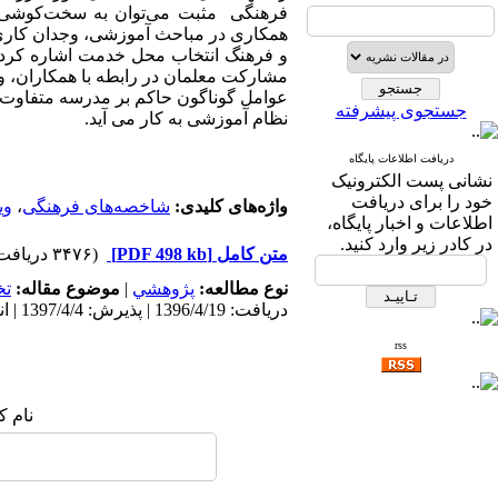
فرهنگی مثبت می­‌توان به سخت­‌کوشی،
همکاری در مباحث آموزشی، وجدان کاری ک
و فرهنگ انتخاب محل خدمت اشاره کرد ک
مشارکت معلمان در رابطه با همکاران، وا
عوامل گوناگون حاکم بر مدرسه متفاوت بود
جستجوی پیشرفته
نظام آموزشی به کار می آید.
دریافت اطلاعات پایگاه
نشانی پست الکترونیک
خود را برای دریافت
واژه‌های کلیدی:
شاخصه‌های فرهنگی
،
وی
اطلاعات و اخبار پایگاه،
در کادر زیر وارد کنید.
متن کامل
[PDF 498 kb]
(۳۴۷۶ دریافت)
نوع مطالعه:
پژوهشي
|
موضوع مقاله:
ت
دریافت: 1396/4/19 | پذیرش: 1397/4/4 | انتشار: 1398/3/9
rss
نام ک