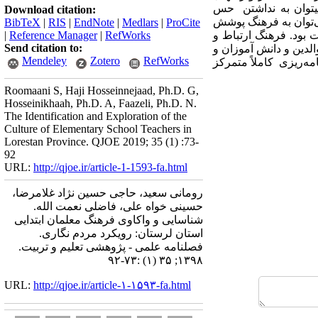
ی­توان به نداشتن حس
Download citation:
­‌توان به فرهنگ پوشش
BibTeX
|
RIS
|
EndNote
|
Medlars
|
ProCite
بود. فرهنگ ارتباط و
RefWorks
|
Reference Manager
|
Send citation to:
لدین و دانش آموزان و
Mendeley
Zotero
RefWorks
ه­‌ریزی کاملاً متمرکز
Roomaani S, Haji Hosseinnejaad, Ph.D. G,
Hosseinikhaah, Ph.D. A, Faazeli, Ph.D. N.
The Identification and Exploration of the
Culture of Elementary School Teachers in
Lorestan Province. QJOE 2019; 35 (1) :73-
92
URL:
http://qjoe.ir/article-1-1593-fa.html
رومانی سعید، حاجی حسین نژاد غلامرضا،
حسینی خواه علی، فاضلی نعمت الله.
شناسایی و واکاوی فرهنگ معلمان ابتدایی
استان لرستان: رویکرد مردم نگاری.
فصلنامه علمی - پژوهشی تعلیم و تربیت.
۱۳۹۸; ۳۵ (۱) :۷۳-۹۲
URL:
http://qjoe.ir/article-۱-۱۵۹۳-fa.html