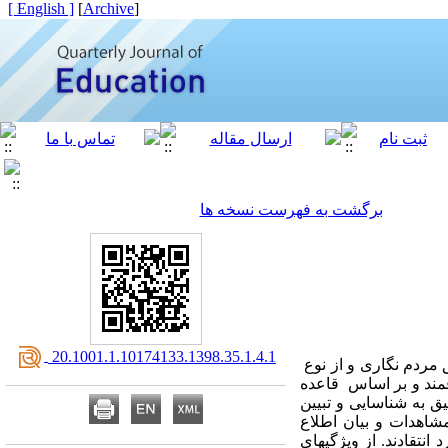
[ English ]
]
Archive
[
برگشت به فهرست نسخه ها
‎ 20.1001.1.10174133.1398.35.1.4.1
مردم نگاری و از نوع
فمند و بر اساس قاعده
حقیق به شناسایی و تبیین
اهدات و بیان اطلاع­‌
نتقادند. از ویژگیهای