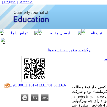
[ English ]
]
Archive
[
برگشت به فهرست نسخه ها
ی
‎ 20.1001.1.10174133.1401.38.2.6.6
فی و از نوع مطالعه
مانشاه بود و شرکت­‌
وزش و پرورش بودند. این پژوهش در
ق دارای چه ویژگیهایی
است؟). از تحلیل داده­‌های کیفی حاصل از پاسخهای شرکت­‌کنندگان به این سؤال 120 کد، 16 زیرشاخص، سپس 4 شاخص اصلی (رشد