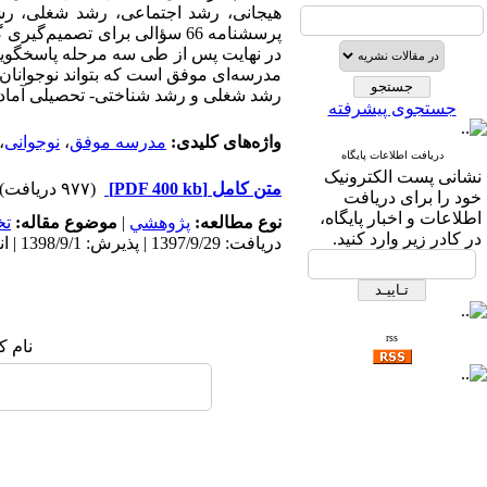
هیجانی، رشد اجتماعی، رشد شغلی، رشد
مدرسه­‌ای موفق است که بتواند نوجوانان 
رشد شغلی و رشد شناختی- تحصیلی آماده ک
جستجوی پیشرفته
واژه‌های کلیدی:
مدرسه موفق
،
نوجوانی
،
دریافت اطلاعات پایگاه
نشانی پست الکترونیک
متن کامل
[PDF 400 kb]
(۹۷۷ دریافت)
خود را برای دریافت
اطلاعات و اخبار پایگاه،
نوع مطالعه:
پژوهشي
|
موضوع مقاله:
ت
در کادر زیر وارد کنید.
دریافت: 1397/9/29 | پذیرش: 1398/9/1 | انتشار: 1401/6/8
rss
نام ک