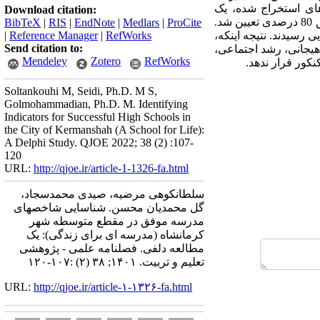
های استخراج شده، یک
Download citation:
پرسشنامه 66 سؤالی برای تصمیم‌­گیری گروه پانل طراحی شد و ملاک برای پذیرش هر گویه کسب ضریب توافق 80 درصدی تعیین شد.
BibTeX
|
RIS
|
EndNote
|
Medlars
|
ProCite
د و گروه پانل در مورد 62 سؤال به توافق نهایی رسیدند. نتیجه اینکه،
RefWorks
|
Reference Manager
|
Send citation to:
 هیجانی، رشد اجتماعی،
Mendeley
Zotero
RefWorks
کور قرار ندهد.
Soltankouhi M, Seidi, Ph.D. M S,
Golmohammadian, Ph.D. M. Identifying
Indicators for Successful High Schools in
the City of Kermanshah (A School for Life):
A Delphi Study. QJOE 2022; 38 (2) :107-
120
URL:
http://qjoe.ir/article-1-1326-fa.html
سلطانکوهی مرضیه، صیدی محمدسجاد،
گل محمدیان محسن. شناسایی شاخصهای
مدرسه موفق در مقطع متوسطه شهر
کرمانشاه (مدرسه ای برای زندگی): یک
مطالعه دلفی. فصلنامه علمی - پژوهشی
تعلیم و تربیت. ۱۴۰۱; ۳۸ (۲) :۱۰۷-۱۲۰
URL:
http://qjoe.ir/article-۱-۱۳۲۶-fa.html