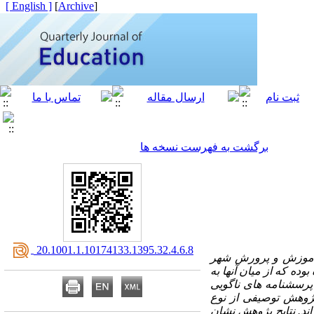
[ English ]
]
Archive
[
برگشت به فهرست نسخه ها
‎ 20.1001.1.10174133.1395.32.4.6.8
ن آموزش و پرورش شهر
ه که از میان آنها به
ری داده ­ها از پرسشنامه­ های ناگویی
پژوهش توصیفی از نوع
ند. نتایج پژوهش نشان