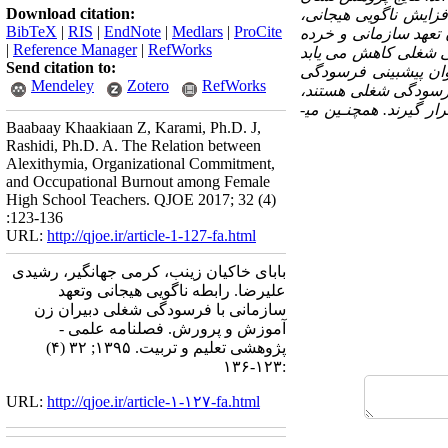
Download citation:
فزایش ناگویی هیجانی،
BibTeX
|
RIS
|
EndNote
|
Medlars
|
ProCite
 تعهد سازمانی و خرده
|
Reference Manager
|
RefWorks
ی شغلی کاهش می­ یابد
Send citation to:
وان پیش­بینی فرسودگی
Mendeley
Zotero
RefWorks
 فرسودگی شغلی هستند،
 گیرند. همچنـین می­
Baabaay Khaakiaan Z, Karami, Ph.D. J,
Rashidi, Ph.D. A. The Relation between
Alexithymia, Organizational Commitment,
and Occupational Burnout among Female
High School Teachers. QJOE 2017; 32 (4)
:123-136
URL:
http://qjoe.ir/article-1-127-fa.html
بابای خاکیان زینب، کرمی جهانگیر، رشیدی
علیرضا. رابطه ناگویی هیجانی وتعهد
سازمانی با فرسودگی شغلی دبیران زن
آموزش و پرورش. فصلنامه علمی -
پژوهشی تعلیم و تربیت. ۱۳۹۵; ۳۲ (۴)
:۱۲۳-۱۳۶
URL:
http://qjoe.ir/article-۱-۱۲۷-fa.html