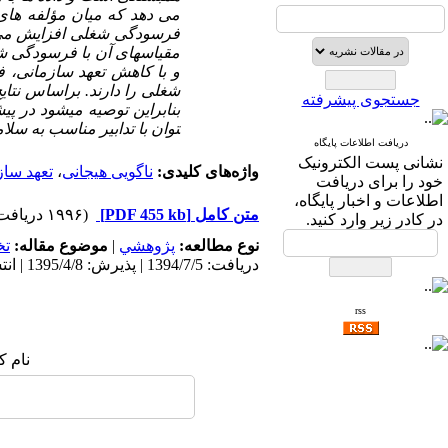
می­ دهد که میان مؤلفه­ ها
فرسودگی شغلی افزایش می­ ی
مقیاسهای آن با فرسودگی شغ
و با کاهش تعهد سازمانی، ف
شغلی را دارند. براساس نتا
جستجوی پیشرفته
بنابراین توصیه می­شود در پ
توان با تدابیر مناسب به 
دریافت اطلاعات پایگاه
نشانی پست الکترونیک
واژه‌های کلیدی:
ناگویی هیجانی
،
تعهد ساز
خود را برای دریافت
اطلاعات و اخبار پایگاه،
متن کامل
[PDF 455 kb]
(۱۹۹۶ دریافت)
در کادر زیر وارد کنید.
نوع مطالعه:
پژوهشي
|
موضوع مقاله:
ت
دریافت: 1394/7/5 | پذیرش: 1395/4/8 | انتشار: 1395/10/23
rss
نام ک