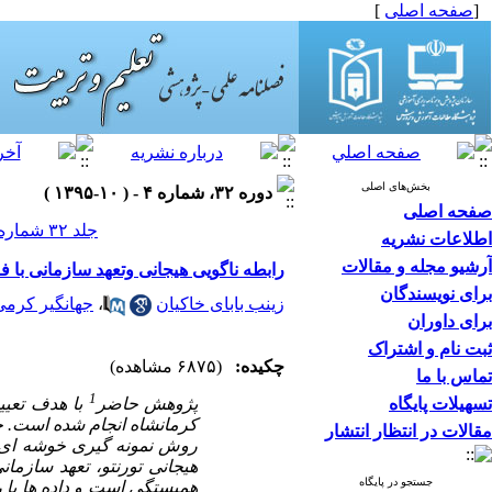
[
صفحه اصلی
]
بخش‌های اصلی
دوره ۳۲، شماره ۴ - ( ۱۰-۱۳۹۵ )
صفحه اصلی
جلد ۳۲ شماره ۴ صفحات ۱۳۶-۱۲۳
اطلاعات نشریه
آرشیو مجله و مقالات
رابطه ناگویی هیجانی وتعهد سازمانی ب
برای نویسندگان
زینب بابای خاکیان
،
جهانگیر کرمی
برای داوران
ثبت نام و اشتراک
چکیده:
(۶۸۷۵ مشاهده)
تماس با ما
1
تسهیلات پایگاه
پژوهش حاضر
با هدف تعیی
کرمانشاه انجام شده است. ج
مقالات در انتظار انتشار
هیجانی تورنتو، تعهد سازم
جستجو در پایگاه
همبستگی است و داده ­ها با