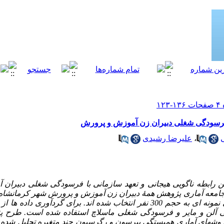
ا فرسودگی شغلی دبیران زن آموزش و پرورش
،
علیرضا رشیدی
ن رابطه ناگویی هیجانی و تعهد سازمانی با فرسودگی شغلی دبیرا
امعه آماری پژوهش همۀ دبیران زن آموزش و پرورش شهر کرمانشاه بود
روش نمونه­ گیری خوشه ای نمونه ای به حجم 300 نفر انتخاب شده اند. برای گردآو
انی آلن و مایر و فرسودگی شغلی ماسلاچ استفاده شده است. طرح 
 روشهای آماری همبستگی پیرسون و رگرسیون چند متغیره تحلیل شده ا