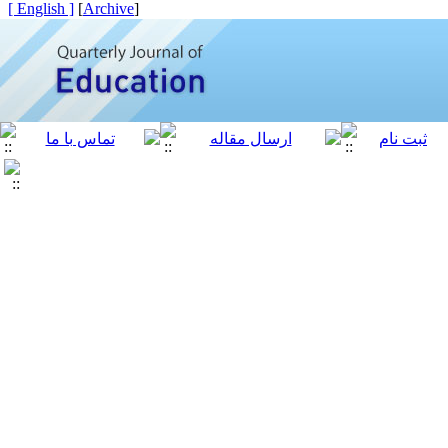
[ English ]
]
Archive
[