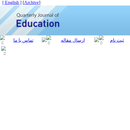
[ English ]
]
Archive
[