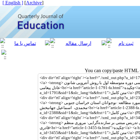
[ English ]
]
Archive
[
You can copy/paste HTML co