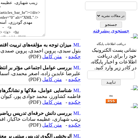
جستجوی پیشرفته
دریافت اطلاعات پایگاه
میزان توجه به مؤلفه‌های تربیت ‌اقت
نشانی پست الکترونیک
بتول سیدی، پروین احمدی، پروین صمدی، 
خود را برای دریافت
چکیده
-
متن کامل
(PDF)
اطلاعات و اخبار پایگاه،
در کادر زیر وارد کنید.
بررسی عوامل اجتماعی مؤثر بر انتظا
علیرضا عابدین زاده، اصغر محمدی، اسم
چکیده
-
متن کامل
(PDF)
شناسایی عوامل، ملاکها و نشانگرها
فاطمه کشاورز، محمد جوادی پور، کیوا
rss
چکیده
-
متن کامل
(PDF)
بررسی دانش حرفه‌ای تدریس ریاضی د
زینب شهبازی، عظیمه سادات خاکباز، اف
چکیده
-
متن کامل
(PDF)
اثربخشی الگوی تدریس مبتنی بر معن