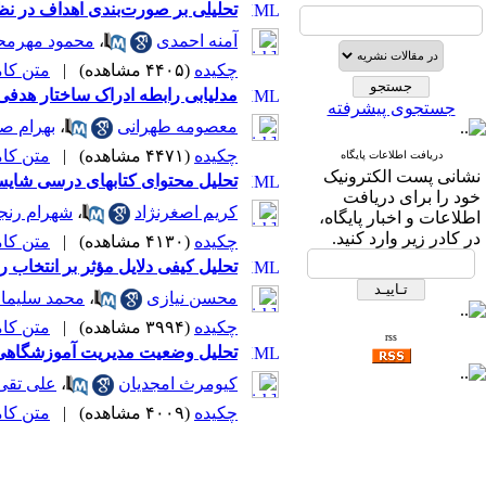
تحلیلی بر صورت‌بندی اهداف در نظ
آمنه احمدی
،
محمود مهرمح
چکیده
(۴۴۰۵ مشاهده)
|
متن کامل 
مدلیابی رابطه ادراک ساختار هدفی
جستجوی پیشرفته
معصومه طهرانی
،
بهرام صا
چکیده
(۴۴۷۱ مشاهده)
|
متن کامل 
دریافت اطلاعات پایگاه
نشانی پست الکترونیک
تحلیل محتوای کتابهای درسی شایس
خود را برای دریافت
کریم اصغرنژاد
،
شهرام رن
اطلاعات و اخبار پایگاه،
در کادر زیر وارد کنید.
چکیده
(۴۱۳۰ مشاهده)
|
متن کامل 
تحلیل کیفی دلایل مؤثر بر انتخاب 
محسن نیازی
،
محمد سلیمان
چکیده
(۳۹۹۴ مشاهده)
|
متن کامل 
rss
تحلیل وضعیت مدیریت آموزشگاهی م
کیومرث امجدیان
،
علی تقی
چکیده
(۴۰۰۹ مشاهده)
|
متن کامل 