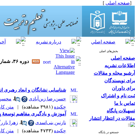
[
صفحه اصلی
]
بخش‌های اصلی
صفحه اصلی
دوره ۳۶، شماره ۴ - ( ۱۱-۱۳۹۹ )
اطلاعات نشریه
آرشیو مجله و مقالات
برای نویسندگان
برای داوران
شناسایی نشانگان و ابعاد رهبری ان
ثبت نام و اشتراک
حسن‌رضا زین‌آبادی
،
محسن 
تماس با ما
چکیده
(۳۹۸۱ مشاهده)
|
متن کامل 
تسهیلات پایگاه
آموزش و یادگیری مفاهیم توسعۀ پا
مقالات در انتظار انتشار
نازنین بنی‌اسدی
،
زهرا بازر
چکیده
(۴۷۳۳ مشاهده)
|
متن کامل 
جستجو در پایگاه