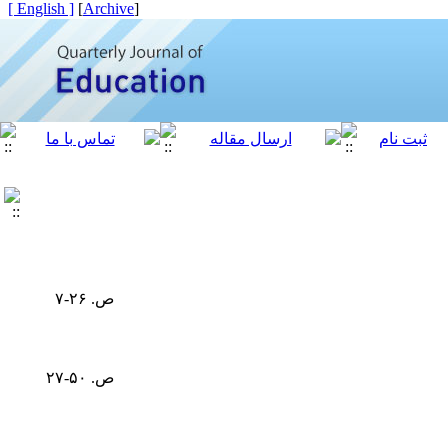
[ English ]
]
Archive
[
ص. ۲۶-۷
ص. ۵۰-۲۷