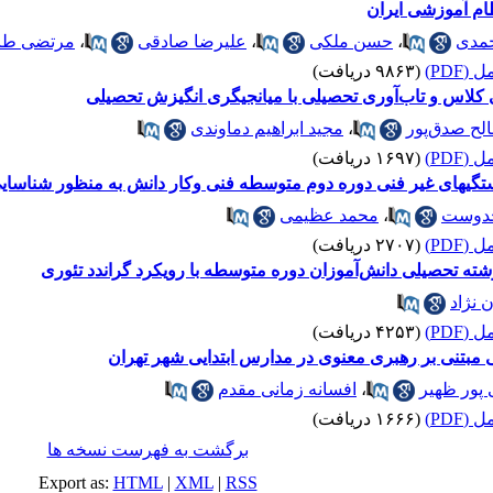
ام آموزشی ایران
مدی
،
حسن ملکی
،
علیرضا صادقی
،
مرتضی طا
(PDF)
(۹۸۶۳ دریافت)
 کلاس و تاب‌آوری تحصیلی با میانجیگری انگیزش تحصیلی
لح صدق‌پور
،
مجید ابراهیم دماوندی
(PDF)
(۱۶۹۷ دریافت)
تگیهای غیر فنی دوره دوم متوسطه فنی وکار دانش به منظور شناسایی 
جدوست
،
محمد عظیمی
(PDF)
(۲۷۰۷ دریافت)
رشته تحصیلی دانش‌آموزان دوره متوسطه با رویکرد گراندد تئوری
 نژاد
(PDF)
(۴۲۵۳ دریافت)
بتنی بر رهبری معنوی در مدارس ابتدایی شهر تهران
 پور ظهیر
،
افسانه زمانی مقدم
(PDF)
(۱۶۶۶ دریافت)
برگشت به فهرست نسخه ها
Export as:
HTML
|
XML
|
RSS