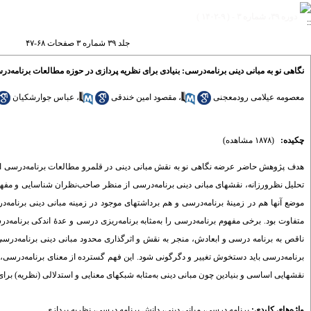
دوره ۳۹، شماره ۳ - ( ۹-۱۴۰۲ )
جلد ۳۹ شماره ۳ صفحات ۶۸-۴۷
نگاهی نو به مبانی دینی برنامه‌درسی: بنیادی برای نظریه پردازی در حوزه مطالعات برنامه‌د
معصومه عیلامی رودمعجنی
،
مقصود امین خندقی
،
عباس جوارشکیان
چکیده:
(۱۸۷۸ مشاهده)
هدف پژوهش حاضر عرضه نگاهی نو به نقش مبانی دینی در قلمرو مطالعات برنامه‌درسی از
تحلیل نظرورزانه، نقشهای مبانی دینی برنامه‌درسی از منظر صاحب‌نظران شناسایی و مفهوم
موضع آنها هم در زمینۀ برنامه‌درسی و هم برداشتهای موجود در زمینه مبانی دینی برنامه‌
متفاوت بود. برخی مفهوم برنامه‌درسی را به‌مثابه برنامه‌ریزی درسی و عدۀ اندکی برنامه‌د
ناقص به برنامه درسی و ابعادش، منجر به نقش و اثرگذاری محدود مبانی دینی برنامه‌درس
برنامه‌­درسی باید دستخوش تغییر و دگرگونی شود. این فهم گسترده از معنای برنامه‌درسی، نقش
نقشهایی اساسی و بنیادین چون مبانی دینی به‌مثابه شبکه­ای معنایی و استدلالی (نظریه) برا
واژه‌های کلیدی:
برنامه درسی
،
مبانی دینی
،
دانش برنامه درسی
،
نظریه پردازی