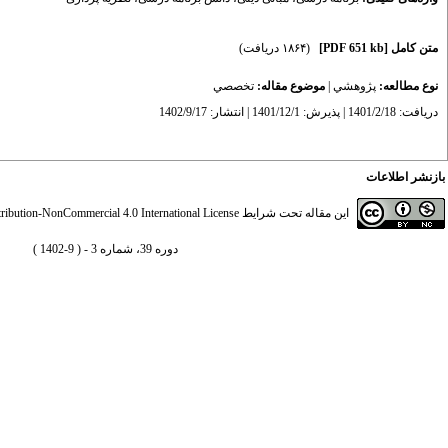
متن کامل
[PDF 651 kb]
(۱۸۶۴ دریافت)
نوع مطالعه:
پژوهشي
|
موضوع مقاله:
تخصصي
دریافت: 1401/2/18 | پذیرش: 1401/12/1 | انتشار: 1402/9/17
بازنشر اطلاعات
این مقاله تحت شرایط
ibution-NonCommercial 4.0 International License
دوره 39، شماره 3 - ( 9-1402 )