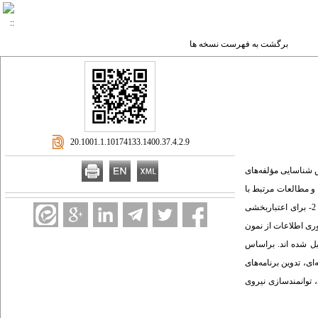
برگشت به فهرست نسخه ها
‎ 20.1001.1.10174133.1400.37.4.2.9
 شناسایی مؤلفه‌های
 و مطالعات مرتبط با
بنیانهای نظری اجرا، متخصصان برنامه درسی و همۀ صاحب‌­نظران و دست‌اندرکاران اجرای برنامه ‌درسی ملی بود که 1- برای شناسایی مؤلفه‌های اجرا، کل محتوای برنامه ‌درسی ملی، 2- برای اعتباربخشی
د. برای گردآوری اطلاعات از نمون­‌
یل شده اند. براساس
ی، تدوین برنامه‌های
 توانمندسازی نیروی