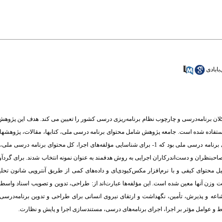
بابادی
ن برنامه­‌درسی و چارچوب نظام برنامه‌­ریزی درسی کشور را تعیین می کند. هدف این پژوهش
ی استفاده شده است. جامعه پژوهش شامل محتوای برنامه‌ درسی ملی، کتابها، مقالات، پژوهشها
ا، حداکثر منابع مرتبط و 6 نفر از متخصصان و 3- به‌­منظور وزن‌دهی 17 نفر از صاحب­نظران و دست‌اندرکاران اجرایی به روش هدفمند به عنوان نمونه انتخاب شدن
محتوای کیفی و با نرم‌افزار مکس‌کیو‌دی‌ای و داده‌های کمی از طریق آنتروپی شانون تحل
 وزن آنها معین شده است. این مؤلفه‌ها عبارت­‌اند از: طراحی، تدوین و تصویب اسناد واسطه‌ا
اعه و پذیرش، تأمین، نگهداشت و ارتقای نیروی انسانی برای طراحی و تدوین برنامه‌­درسی،
 و عوامل مؤثر بر اجرا، اجرای برنامه‌های درسی، مستندسازی اجرا و پایش و نظارت.