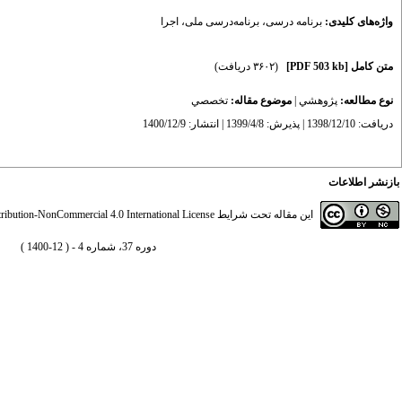
واژه‌های کلیدی:
برنامه درسی
،
برنامه‌درسی ملی
،
اجرا
متن کامل
[PDF 503 kb]
(۳۶۰۲ دریافت)
نوع مطالعه:
پژوهشي
|
موضوع مقاله:
تخصصي
دریافت: 1398/12/10 | پذیرش: 1399/4/8 | انتشار: 1400/12/9
بازنشر اطلاعات
این مقاله تحت شرایط
ibution-NonCommercial 4.0 International License
دوره 37، شماره 4 - ( 12-1400 )